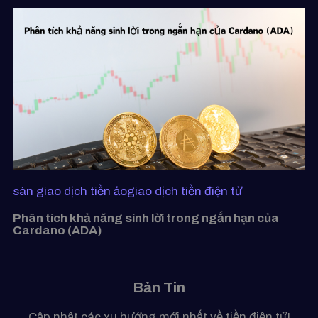
sàn giao dịch tiền ảo
giao dịch tiền điện tử
Phân tích khả năng sinh lời trong ngắn hạn của
Cardano (ADA)
Bản Tin
Cập nhật các xu hướng mới nhất về tiền điện tử!