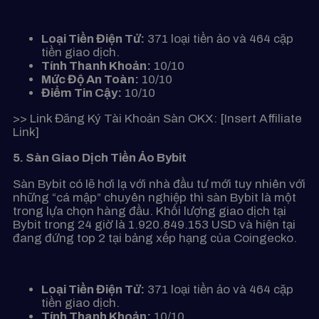
Loại Tiền Điện Tử:
371 loại tiền ảo và 464 cặp
tiền giao dịch.
Tính Thanh Khoản:
10/10
Mức Độ An Toàn:
10/10
Điểm Tin Cậy:
10/10
>> Link Đăng Ký Tài Khoản Sàn OKX: [Insert Affiliate
Link]
5. Sàn Giao Dịch Tiền Ảo Bybit
Sàn Bybit có lẽ hơi lạ với nhà đầu tư mới tuy nhiên với
những “cá mập” chuyên nghiệp thì sàn Bybit là một
trong lựa chọn hàng đầu. Khối lượng giao dịch tại
Bybit trong 24 giờ là 1.920.849.153 USD và hiện tại
đang đứng top 2 tại bảng xếp hạng của Coingecko.
Loại Tiền Điện Tử:
371 loại tiền ảo và 464 cặp
tiền giao dịch.
Tính Thanh Khoản:
10/10