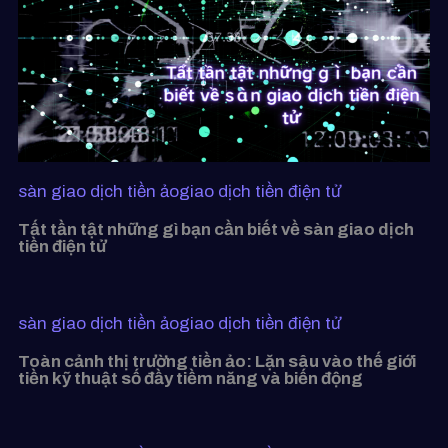
sàn giao dịch tiền ảo
giao dịch tiền điện tử
Tất tần tật những gì bạn cần biết về sàn giao dịch
tiền điện tử
sàn giao dịch tiền ảo
giao dịch tiền điện tử
Toàn cảnh thị trường tiền ảo: Lặn sâu vào thế giới
tiền kỹ thuật số đầy tiềm năng và biến động