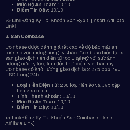
Mức Độ An Toàn:
10/10
Điểm Tin Cậy:
10/10
>> Link Đăng Ký Tài Khoản Sàn Bybit: [Insert Affiliate
Link]
6. Sàn Coinbase
Coinbase được đánh giá rất cao về độ bảo mật an
toàn so với những công ty khác. Coinbase hiện tại là
sàn giao dịch tiền điện tử top 1 tại Mỹ với sức ảnh
hưởng cực kỳ lớn, tính đến thời điểm viết bài này
Coinbase có khối lượng giao dịch là 2.275.555.790
USD trong 24h.
Loại Tiền Điện Tử:
238 loại tiền ảo và 395 cặp
tiền giao dịch.
Tính Thanh Khoản:
10/10
Mức Độ An Toàn:
10/10
Điểm Tin Cậy:
10/10
>> Link Đăng Ký Tài Khoản Sàn Coinbase: [Insert
Affiliate Link]