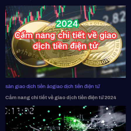
sàn giao dịch tiền ảo
giao dịch tiền điện tử
Cẩm nang chi tiết về giao dịch tiền điện tử 2024