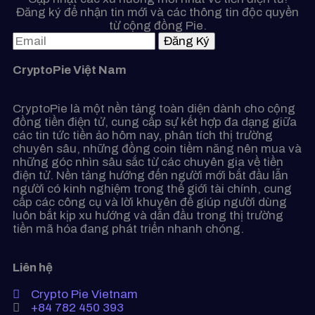
Đăng ký để nhận tin mới và các thông tin độc quyền
từ cộng đồng Pie.
CryptoPie Việt Nam
CryptoPie là một nền tảng toàn diện dành cho cộng
đồng tiền điện tử, cung cấp sự kết hợp đa dạng giữa
các
tin tức tiền ảo hôm nay
, phân tích thị trường
chuyên sâu,
những đồng coin tiềm năng nên mua
và
những góc nhìn sâu sắc từ các chuyên gia về tiền
điện tử. Nền tảng hướng đến người mới bắt đầu lẫn
người có kinh nghiệm trong thế giới tài chính, cung
cấp các công cụ và lời khuyên để giúp người dùng
luôn bắt kịp xu hướng và dẫn đầu trong thị trường
tiền mã hóa đang phát triển nhanh chóng.
Liên hệ
Crypto Pie Vietnam
+84 782 450 393