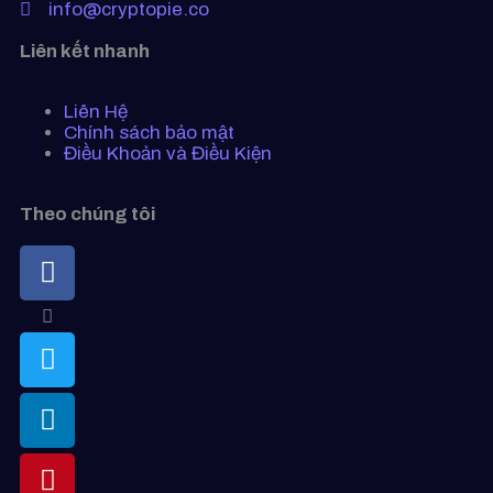
info@cryptopie.co
Liên kết nhanh
Liên Hệ
Chính sách bảo mật
Điều Khoản và Điều Kiện
Theo chúng tôi