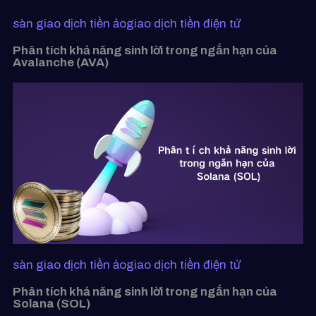
sàn giao dịch tiền ảo
giao dịch tiền điện tử
Phân tích khả năng sinh lời trong ngắn hạn của
Avalanche (AVA)
sàn giao dịch tiền ảo
giao dịch tiền điện tử
Phân tích khả năng sinh lời trong ngắn hạn của
Solana (SOL)