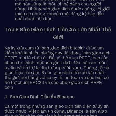
mã hóa cũng là một lợi thế dành cho người
dùng. Những sàn giao dịch được chúng tôi giới
thiệu có những khuyến mãi đăng ký hấp dẫn
nhất dành cho bạn.
Top 8 Sàn Giao Dịch Tiền Ảo Lớn Nhất Thế
Giới
Ngày xưa cụm từ “sàn giao dịch bitcoin” được tìm
kiếm khá là nhiều nhưng nay đã khác, “sàn giao dịch
PEPE” mới là chân ái. Để có thể mua PEPE, bạn cần
chọn cho mình một sàn giao dịch đảm bảo an toàn
uy tín và hỗ trợ tại thị trường Việt Nam. Chúng tôi sẽ
giới thiệu cho bạn 8 sàn giao dịch tiền ảo lớn nhất
thế giới nổi tiếng với sự uy tín an toàn và đặc biệt có
hỗ trợ chuỗi ERC20 và cho phép giao dịch PEPE
coin.
1. Sàn Giao Dịch Tiền Ảo Binance
Là một trong những sàn giao dịch tiền điện tử uy tín
được người Việt Nam tin dùng, Binance là sàn giao