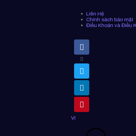
Liên Hệ
Chính sách bảo mật
Điều Khoản và Điều 
VI