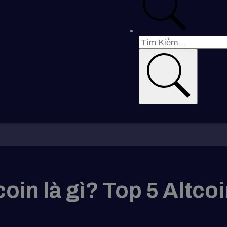
coin là gì? Top 5 Altco