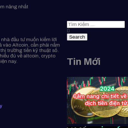
iềm năng nhất
Search
c nhà đầu tư muốn kiếm lời
ả vào Altcoin, cần phải nắm
hị trường tiền kỹ thuật số.
iểu đủ về altcoin, crypto
Tin Mới
iện nay.
y