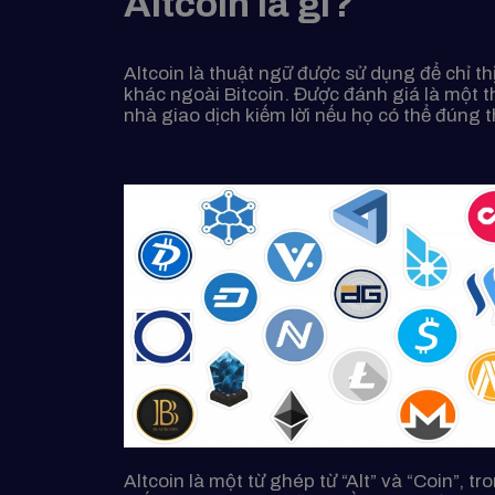
Altcoin là gì?
Altcoin là thuật ngữ được sử dụng để chỉ thị
khác ngoài Bitcoin. Được đánh giá là một t
nhà giao dịch kiếm lời nếu họ có thể đúng t
Altcoin là một từ ghép từ “Alt” và “Coin”, tr