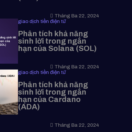
Tháng Ba 22, 2024
giao dịch tiền điện tử
Phân tích khả năng
sinh lời trong ngắn
hạn của Solana (SOL)
Tháng Ba 22, 2024
giao dịch tiền điện tử
Phân tích khả năng
sinh lời trong ngắn
hạn của Cardano
(ADA)
Tháng Ba 22, 2024