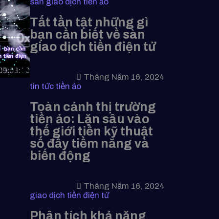
sàn giao dịch tiền ảo
Tất tần tật những gì
bạn cần biết về sàn
giao dịch tiền điện tử
Tháng Năm 16, 2024
tin tức tiền ảo
Toàn cảnh thị trường
tiền ảo: Lặn sâu vào
thế giới tiền kỹ thuật
số đầy tiềm năng và
biến động
Tháng Năm 16, 2024
giao dịch tiền điện tử
Phân tích khả năng