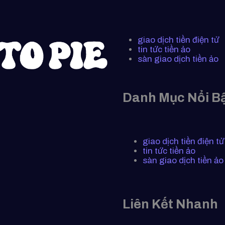
giao dịch tiền điện tử
tin tức tiền ảo
sàn giao dịch tiền ảo
Danh Mục Nổi B
giao dịch tiền điện tử
tin tức tiền ảo
sàn giao dịch tiền ảo
Liên Kết Nhanh