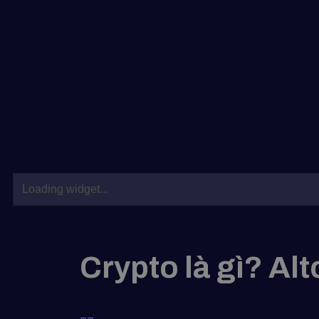
Crypto là gì? Alt