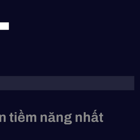
in tiềm năng nhất