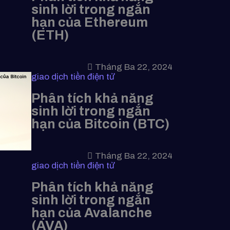
sinh lời trong ngắn
hạn của Ethereum
(ETH)
Tháng Ba 22, 2024
giao dịch tiền điện tử
Phân tích khả năng
sinh lời trong ngắn
hạn của Bitcoin (BTC)
Tháng Ba 22, 2024
giao dịch tiền điện tử
Phân tích khả năng
sinh lời trong ngắn
hạn của Avalanche
(AVA)