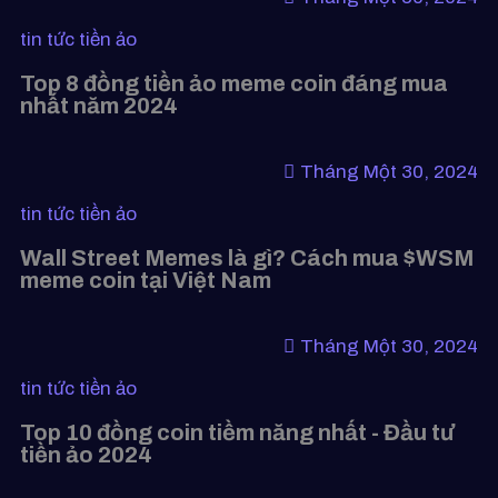
tin tức tiền ảo
Top 8 đồng tiền ảo meme coin đáng mua
nhất năm 2024
Tháng Một 30, 2024
tin tức tiền ảo
Wall Street Memes là gì? Cách mua $WSM
meme coin tại Việt Nam
Tháng Một 30, 2024
tin tức tiền ảo
Top 10 đồng coin tiềm năng nhất - Đầu tư
tiền ảo 2024