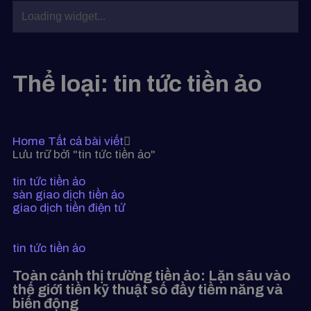
Thể loại: tin tức tiền ảo
Home
Tất cả bài viết
Lưu trữ bởi "tin tức tiền ảo"
tin tức tiền ảo
sàn giao dịch tiền ảo
giao dịch tiền điện tử
tin tức tiền ảo
Toàn cảnh thị trường tiền ảo: Lặn sâu vào
thế giới tiền kỹ thuật số đầy tiềm năng và
biến động