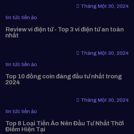
Tháng Một 30, 2024
tin tức tiền ảo
Review ví điện tử - Top 3 ví điện tử an toàn
nhất
Tháng Một 30, 2024
tin tức tiền ảo
Top 10 đồng coin đáng đầu tư nhất trong
2024
Tháng Một 30, 2024
tin tức tiền ảo
Top 8 Loại Tiền Ảo Nên Đầu Tư Nhất Thời
Điểm Hiện Tại