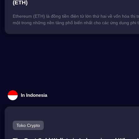
(ETH)
管机构 有经验的投资者都了解马来西亚是一个相对保守的金融市
资者而言，在马来西亚买卖和交易虚拟货币是否符合法律合规呢？
Ethereum (ETH) là đồng tiền điện tử lớn thứ hai về vốn hóa thị t
西亚证券委员会（Securities Commission Malaysia，简称S
một trong những nền tảng phổ biến nhất cho các ứng dụng phi t
要金融监管机构之一，他们已经立法将虚拟货币视为一类特殊的证
(DApps) và hợp đồng thông minh. Kể từ đầu năm 2024, Ethere
和发展马来西亚的资本市场，也包括加密货币交易所。因此，个人
hướng tăng mạnh, đạt mức cao nhất mọi […]
和交易虚拟货币时受到2007年资本市场和服务法案的保护。任何
运行和提供证券服务的公司都需要向当局注册。 加密货币合法吗？
来西亚政府没有承认数字资产为法定货币或官方款项的载体。根据 《
来西亚中央银行法令》第 63 条，由国家中央银行发行的货币才
货币。所以，根据《 2019年资本市场和服务（证券规定）（数字
币）令》，加密货币是证券的一种。 目前马来西亚政府承认的加
有四个，分别是： HATA Digital Sdn. Bhd Luno Malaysia Sdn. Bh
Sdn. Bhd SINEGY DAX Sdn. Bhd 从建立和监管加密货币的
以缓慢和谨慎的态度来承认加密货币，可以理解这是为了保护消费
In Indonesia
随着加密货币经济和元宇宙的兴起，政府可能在研究和准备起草更
参与者们。 马来西亚可使用的主要交易所功能与服务比较 服务多样化：
> Bybit > Bitget > Luno 安全性：Luno > Binance > Bitget > B
Luno > Binance > […]
Toko Crypto