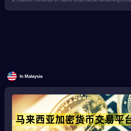
Bitcoin บล็อก เชน บล็อกเชน เป็นหนึ่งใน สกุล เงิน ดิจิทัล ที่เก่าแก
มากที่สุด ในตลาด บล็อก เชน Litecoinสร้างโดย Charlie Lee ในปี 25
ข้อดีหลายประการ และจุดประสงค์หลักของเหรียญนี้คือเพื่อให้เวล
เร็วขึ้นและค่าธรรมเนียมต่ำกว่าเมื่อเทียบกับ บล็อก เชน นี้มีชื่อเส
และยังมีนักลงทุนที่ภักดีมากมาย ในช่วงหลายปีที่ผ่านมา บล็อกเชน 
ติดตามอย่างแข็งแกร่งและยังคงเป็นตัวเลือกยอดนิยมสำหรับนักลง
เทรดเดอร์ ในบทความที่น่าตื่นเต้นนี้ เราจะเข้าใจข่าวสารล่าสุดแล
ขายระยะยาวของ บล็อกเชน และเคล็ดลับที่ดีที่สุดในการซื้อขาย Lit
เชน Litecoin บล็อก เชน ข่าวล่าสุด Litecoin บล็อก เชน มีการพัฒ
เร็ว ๆ นี้ และการเปลี่ยนแปลงเหล่านี้ทำให้นักลงทุนมีความหวังอย่
อนาคตของ […]
In Malaysia