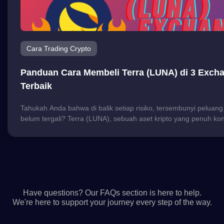
Cara Trading Crypto
Panduan Cara Membeli Terra (LUNA) di 3 Exch
Terbaik
Tahukah Anda bahwa di balik setiap risiko, tersembunyi peluan
belum tergali? Terra (LUNA), sebuah aset kripto yang penuh kon
memang membawa angin segar sekaligus badai ke dunia invest
risiko yang melekat pada Terra LUNA tidak bisa diremehkan, pot
keuntungannya juga menjanjikan bagi mereka yang bersedia m
memahami seluk-beluknya. Itulah mengapa, menjelajahi […]
FAQs
Have questions? Our FAQs section is here to help.
We're here to support your journey every step of the way.