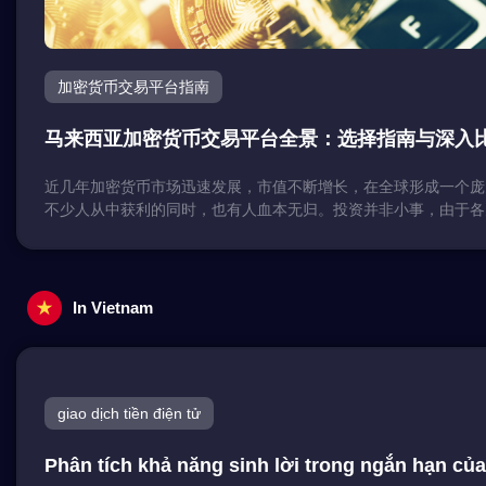
加密货币交易平台指南
马来西亚加密货币交易平台全景：选择指南与深入
近几年加密货币市场迅速发展，市值不断增长，在全球形成一个庞
不少人从中获利的同时，也有人血本无归。投资并非小事，由于各
台有不同的规则和限制，为了减少后续麻烦和不必要的费用，同时
金钱利益最大化，通过深入了解交易所，投资者可以更好地参与市
决策的基础，并提高整体的投资表现。本文将探讨马来西亚加密货
背景、马来西亚可使用的主要交易所功能与服务，和深度分析特定
In Vietnam
货币交易选项，同时我们还将介绍投资者如何根据自身需求选择最
所，帮助您更加深入了解加密货币交易。 马来西亚加密货币交易所
在2019年生效的马来西亚《 2019年资本市场和服务（证券规定
数字代币）令》，数字资产需要满足该法令的要求才能被认为是有
giao dịch tiền điện tử
合法合规的数字资产被分为两类——数字货币和数字代币。 数字
化价值的形式被记录在分布式的数字化账单账本上，无论其有没有
可以作为金钱交易的媒介，存入或支出一个账号。 数字代币——
Phân tích khả năng sinh lời trong ngắn hạn củ
被记录在分布式的数字化账单账本上，无论其有没有经过加密。 