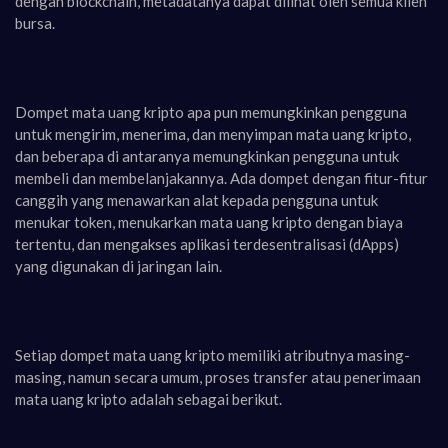
dengan blockchain, metadatanya dapat dilihat oleh semua klien
bursa.
Dompet mata uang kripto apa pun memungkinkan pengguna
untuk mengirim, menerima, dan menyimpan mata uang kripto,
dan beberapa di antaranya memungkinkan pengguna untuk
membeli dan membelanjakannya. Ada dompet dengan fitur-fitur
canggih yang menawarkan alat kepada pengguna untuk
menukar token, menukarkan mata uang kripto dengan biaya
tertentu, dan mengakses aplikasi terdesentralisasi (dApps)
yang digunakan di jaringan lain.
Setiap dompet mata uang kripto memiliki atributnya masing-
masing, namun secara umum, proses transfer atau penerimaan
mata uang kripto adalah sebagai berikut.