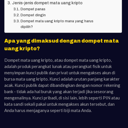
Jenis-jenis dompet mata uang kripto
Dompet panas
Dompet dingin
Dompet mata uang kripto mana yang harus
dipilih?
Apa yang dimaksud dengan dompet mata
uang kripto?
Dompet mata uang kripto, atau dompet mata uang kripto,
adalah produk perangkat lunak atau perangkat fisik untuk
menyimpan kunci publik dan privat untuk mengakses akun di
bursa mata uang kripto. Kunci adalah urutan panjang karakter
acak. Kunci publik dapat dibandingkan dengan nomor rekening
bank - tidak ada hal buruk yang akan terjadi jika seseorang
mengenalinya. Kunci pribadi, di sisi lain, lebih seperti PIN atau
kata sandi sekali pakai untuk mengakses akun tersebut, dan
Anda harus menjaganya seperti biji mata Anda.