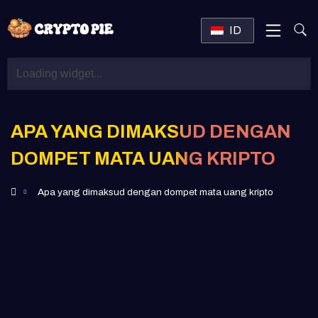
ID
APA YANG DIMAKSUD DENGAN
DOMPET MATA UANG KRIPTO
Apa yang dimaksud dengan dompet mata uang kripto