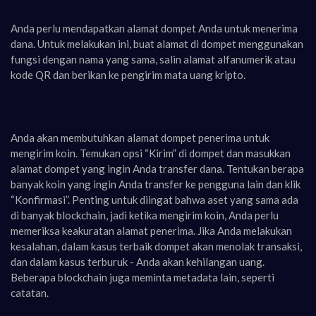
Anda perlu mendapatkan alamat dompet Anda untuk menerima
dana. Untuk melakukan ini, buat alamat di dompet menggunakan
fungsi dengan nama yang sama, salin alamat alfanumerik atau
kode QR dan berikan ke pengirim mata uang kripto.
Anda akan membutuhkan alamat dompet penerima untuk
mengirim koin. Temukan opsi “Kirim” di dompet dan masukkan
alamat dompet yang ingin Anda transfer dana. Tentukan berapa
banyak koin yang ingin Anda transfer ke pengguna lain dan klik
“Konfirmasi”. Penting untuk diingat bahwa aset yang sama ada
di banyak blockchain, jadi ketika mengirim koin, Anda perlu
memeriksa keakuratan alamat penerima. Jika Anda melakukan
kesalahan, dalam kasus terbaik dompet akan menolak transaksi,
dan dalam kasus terburuk - Anda akan kehilangan uang.
Beberapa blockchain juga meminta metadata lain, seperti
catatan.