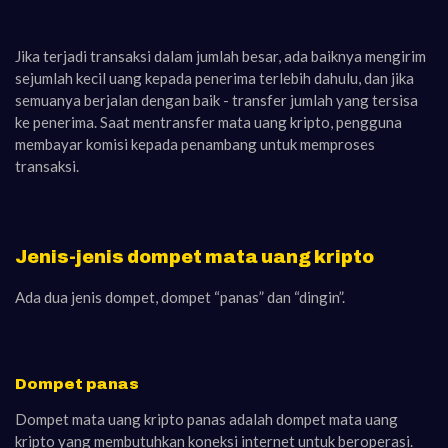
Jika terjadi transaksi dalam jumlah besar, ada baiknya mengirim
sejumlah kecil uang kepada penerima terlebih dahulu, dan jika
semuanya berjalan dengan baik - transfer jumlah yang tersisa
ke penerima. Saat mentransfer mata uang kripto, pengguna
membayar komisi kepada penambang untuk memproses
transaksi.
Jenis-jenis dompet mata uang kripto
Ada dua jenis dompet, dompet “panas” dan “dingin”.
Dompet panas
Dompet mata uang kripto panas adalah dompet mata uang
kripto yang membutuhkan koneksi internet untuk beroperasi.