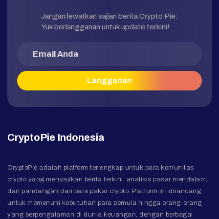
Jangan lewatkan sajian berita Crypto Pie:
Yuk berlangganan untuk update terkini!
CryptoPie Indonesia
CryptoPie adalah platform terlengkap untuk para komunitas
crypto yang menyajikan berita terkini, analisis pasar mendalam,
dan pandangan dari para pakar crypto. Platform ini dirancang
untuk memenuhi kebutuhan para pemula hingga orang-orang
yang berpengalaman di dunia keuangan, dengan berbagai