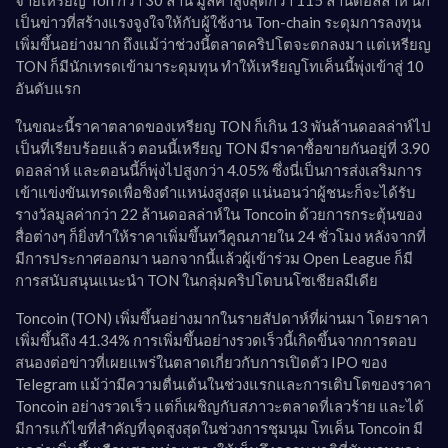
จ่ายเหรียญ Ton กว่า 30 ล้าน มูลค่าสูงสุดกว่า 115 ล้านดอลล่าห์ นี่ก็
เป็นข่าวที่สร้างแรงจูงใจให้กับผู้ใช้งาน Ton-chain ระดุมการลงทุน
เพิ่มขึ้นอย่างมาก ถึงแม้ว่าช่วงนี้ตลาดคริปโตจะตกลงมา แต่เหรียญ
TON ก็มีนักเทรดเข้ามาระดุมทุน ทำให้เหรียญโทเค็นนี้พุ่งเข้าสู่ 10
อันดับแรก
ในขณะนี้ราคาตลาดของเหรียญ TON ก็เกิน 13 พันล้านดอลล่าห์ไป
เป็นที่เรียบร้อยแล้ว ตอนนี้เหรียญ TON มีราคาซื้อขายกันอยู่ที่ 3.90
ดอลล่าห์ และตอนนี้ก็พุ่งไปสูงกว่า 4.05% ซึ่งนี่เป็นการส่งเสริมการ
เข้าแข่งขันเทรดเพื่อชิงตำแหน่งสูงสุด แน่นอนว่าผู้ชนะก็จะได้รับ
รางวัลมูลค่ากว่า 22 ล้านดอลล่าห์ใน Toncoin ด้วยการกระตุ้นของ
สื่อต่างๆ ก็ยิ่งทำให้ราคาเพิ่มขึ้นทวีคูณภายใน 24 ชั่วโมง หลังจากที่
มีการประกาศออกมา นอกจากนี้แล้วผู้เข้าร่วม Open League ก็มี
การสนับสนุนแนะนำ TON ในกลุ่มคริปโตบนโซเชียลมีเดีย
Toncoin (TON) เพิ่มขึ้นอย่างมากในรายสัปดาห์ที่ผ่านมา โดยราคา
เพิ่มขึ้นถึง 41.34% การเพิ่มขึ้นอย่างรวดเร็วนี้เกิดขึ้นจากการตอบ
สนองต่อข่าวที่เผยแพร่ในตลาดเกี่ยวกับการเปิดตัว IPO ของ
Telegram แม้ว่ามีความตื่นเต้นในช่วงแรกและการเติบโตของราคา
Toncoin อย่างรวดเร็ว แต่ก็เผชิญกับสภาวะตลาดที่เลวร้าย และได้
มีการแก้ไขที่สำคัญที่จุดสูงสุดในช่วงการชุมนุม โทเค็น Toncoin มี