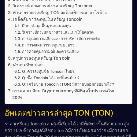
วิเคราะห์ คาดการณ์ราคาเหรียญ Ton coin
ทำนายราคาเหรียญ TON จะต้องพิจารณาอะไรบ้าง
เคล็ดลับการลงทุนในเหรียญ Toncoin
ศึกษาข้อมูลพื้นฐานก่อนลงทุน
วิเคราะห์กระแสข่าวสารและแนวโน้มตลาด
การดูแลความเสี่ยงและการบริหารจัดการพอร์ต
การวางแผนการลงทุนระยะยาว
การควบคุมอารมณ์และความเสี่ยง
สรุปการลงทุนเหรียญ Ton coin
คำถามที่พบบ่อย
Q: ควรลงทุนซื้อ Toncoin ไหม?
Q: ซื้อ Toncoin ได้จากที่ไหนบ้าง ?
Q: เครือข่าย Toncoin (TON) มีความปลอดภัยอย่างไร?
การแลกเปลี่ยน Cryptocurrency ที่ดีที่สุดในประเทศไทย
2024
อัพเดตข่าวสารล่าสุด TON (TON)
ราคาเหรียญ Toncoin ล่าสุดนี้เรียกได้ว่ามีทิศทางขึ้นที่สวยมาก สูง
กว่า 10% ซึ่งทางมูลนิธิของ Ton ก็มีการเปิดเผยมาว่าจะมีการแจก