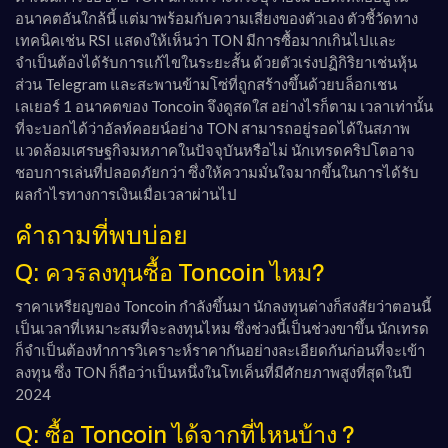
อนาคตอันใกล้นี้ แต่มาพร้อมกับความเสี่ยงของตัวเอง ตัวชี้วัดทาง
เทคนิคเช่น RSI แสดงให้เห็นว่า TON มีการซื้อมากเกินไปและ
จำเป็นต้องได้รับการแก้ไขในระยะสั้น ด้วยตัวเร่งปฏิกิริยาเช่นหุ้น
ส่วน Telegram และสะพานข้ามโซ่ที่ถูกสร้างขึ้นด้วยบล็อกเชน
เลเยอร์ 1 อนาคตของ Toncoin จึงดูสดใส อย่างไรก็ตาม เวลาเท่านั้น
ที่จะบอกได้ว่าอัลท์คอยน์อย่าง TON สามารถอยู่รอดได้ในสภาพ
แวดล้อมเศรษฐกิจมหภาคในปัจจุบันหรือไม่ นักเทรดคริปโตอาจ
ชอบการเล่นที่ปลอดภัยกว่า ซึ่งให้ความมั่นใจมากขึ้นในการได้รับ
ผลกำไรทางการเงินเมื่อเวลาผ่านไป
คำถามที่พบบ่อย
Q: ควรลงทุนซื้อ Toncoin ไหม?
ราคาเหรียญของ Toncoin กำลังขึ้นมา นักลงทุนต่างก็สงสัยว่าตอนนี้
เป็นเวลาที่เหมาะสมที่จะลงทุนไหม ซึ่งช่วงนี้เป็นช่วงขาขึ้น นักเทรด
ก็จำเป็นต้องทำการวิเคราะห์ราคากันอย่างละเอียดกันก่อนที่จะเข้า
ลงทุน ซึ่ง TON ก็ถือว่าเป็นหนึ่งในโทเค็นที่มีศักยภาพสูงที่สุดในปี
2024
Q: ซื้อ Toncoin ได้จากที่ไหนบ้าง ?