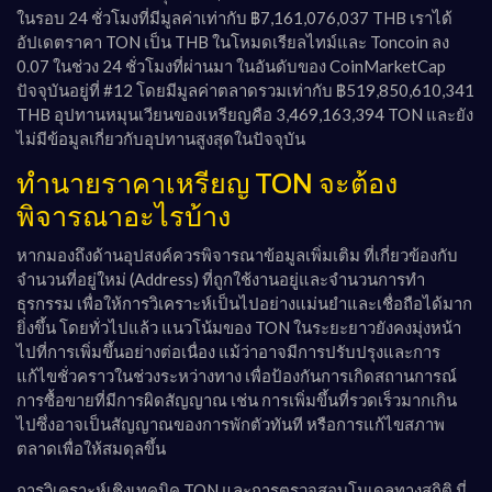
ในรอบ 24 ชั่วโมงที่มีมูลค่าเท่ากับ ฿7,161,076,037 THB เราได้
อัปเดตราคา TON เป็น THB ในโหมดเรียลไทม์และ Toncoin ลง
0.07 ในช่วง 24 ชั่วโมงที่ผ่านมา ในอันดับของ CoinMarketCap
ปัจจุบันอยู่ที่ #12 โดยมีมูลค่าตลาดรวมเท่ากับ ฿519,850,610,341
THB อุปทานหมุนเวียนของเหรียญคือ 3,469,163,394 TON และยัง
ไม่มีข้อมูลเกี่ยวกับอุปทานสูงสุดในปัจจุบัน
ทำนายราคาเหรียญ TON จะต้อง
พิจารณาอะไรบ้าง
หากมองถึงด้านอุปสงค์ควรพิจารณาข้อมูลเพิ่มเติม ที่เกี่ยวข้องกับ
จำนวนที่อยู่ใหม่ (Address) ที่ถูกใช้งานอยู่และจำนวนการทำ
ธุรกรรม เพื่อให้การวิเคราะห์เป็นไปอย่างแม่นยำและเชื่อถือได้มาก
ยิ่งขึ้น โดยทั่วไปแล้ว แนวโน้มของ TON ในระยะยาวยังคงมุ่งหน้า
ไปที่การเพิ่มขึ้นอย่างต่อเนื่อง แม้ว่าอาจมีการปรับปรุงและการ
แก้ไขชั่วคราวในช่วงระหว่างทาง เพื่อป้องกันการเกิดสถานการณ์
การซื้อขายที่มีการผิดสัญญาณ เช่น การเพิ่มขึ้นที่รวดเร็วมากเกิน
ไปซึ่งอาจเป็นสัญญาณของการพักตัวทันที หรือการแก้ไขสภาพ
ตลาดเพื่อให้สมดุลขึ้น
การวิเคราะห์เชิงเทคนิค TON และการตรวจสอบโมเดลทางสถิติ นี่