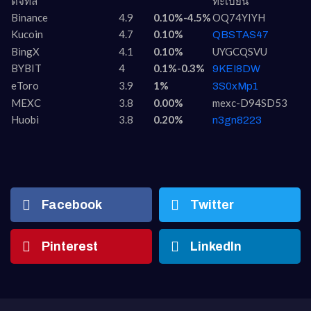
ดิจิทัล
ทะเบียน
Binance
4.9
0.10%-4.5%
OQ74YIYH
Kucoin
4.7
0.10%
QBSTAS47
BingX
4.1
0.10%
UYGCQSVU
BYBIT
4
0.1%-0.3%
9KEI8DW
eToro
3.9
1%
3S0xMp1
MEXC
3.8
0.00%
mexc-D94SD53
Huobi
3.8
0.20%
n3gn8223
Facebook
Twitter
Pinterest
LinkedIn