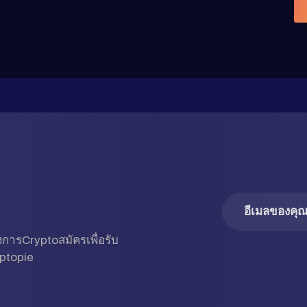
การCryptoสมัครเพื่อรับ
rptopie