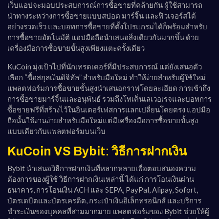
เว็บแอปจะมอบประสบการณ์การซื้อขายที่คล้ายกัน ผู้ใช้สามารถ
นำทางระหว่างการซื้อขายแบบสปอต มาร์จิ้น และฟิวเจอร์สได้
อย่างรวดเร็ว และบอทการซื้อขายที่ตั้งโปรแกรมได้ก็พร้อมสำหรับ
การซื้อขายอัตโนมัติ แอปมือถือนำเสนอสิ่งเดียวกันมากขึ้น ด้วย
เครื่องมือการซื้อขายขั้นสูงเพียงแตะครั้งเดียว
KuCoin มุ่งเป้าไปที่นักเทรดเดอร์ที่มีประสบการณ์ แต่ยังเสนอตัว
เลือก “ซื้อสกุลเงินดิจิทัล” สำหรับมือใหม่ ทำให้ง่ายสำหรับผู้ใช้ใหม่
แพลตฟอร์มการซื้อขายขั้นสูงนำเสนอกราฟโดยละเอียด การเข้าถึง
การซื้อขายมาร์จิ้นและอนุพันธ์ รวมถึงโทเค็นเลเวอเรจและบอทการ
ซื้อขายฟรีที่สร้างไว้ในอินเตอร์เฟสการแลกเปลี่ยนโดยตรง แอปมือ
ถือนั้นใช้งานง่ายสำหรับมือใหม่แต่มีเครื่องมือการซื้อขายขั้นสูง
แบบเดียวกับแพลตฟอร์มบนเว็บ
KuCoin VS Bybit
:
วิธีการฝากเงิน
Bybit นำเสนอวิธีการฝากเงินที่หลากหลายเพื่อตอบสนองความ
ต้องการของผู้ใช้ วิธีการฝากเงินเหล่านี้ ได้แก่ การโอนเงินผ่าน
ธนาคาร, การโอนเงิน ACH และ SEPA, PayPal, Alipay, Sofort,
บัตรเดบิตและบัตรเครดิต, กระเป๋าเงินอิเล็กทรอนิกส์ และบริการ
ชำระเงินของบุคคลที่สามมากมาย แพลตฟอร์มของ Bybit ช่วยให้ผู้