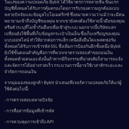
ในแง่ของความปลอดภัย Bybit ได้ใช้มาตรการหลายชั้น ขั้นแรก
บัญชีทั้งหมดได้รับการคุ้มครองโดยการรับรองความถูกต้องแบบ
หลายปัจจัยและข้อมูลไบโอเมตริกซ์ ซึ่งหมายความว่าแม้ว่าจะมีคน
พยายามเข้าถึงบัญชีของคุณ พวกเขายังคงต้องใช้ลายนิ้วมือของคุณ
หรือตัวระบุที่ไม่ซ้ำกันอื่นๆเพื่อเข้าสู่ระบบ นอกจากนี้บริษัทแลก
เปลี่ยนยังใช้พื้นที่เก็บข้อมูลกระเป๋าเงินเย็น ซึ่งเก็บเหรียญของคุณ
แบบออฟไลน์ ทำให้ยากต่อการแฮ็ก เหนือสิ่งอื่นใดแพลตฟอร์ม
ทั้งหมดได้รับการเข้ารหัส SSL ซึ่งเพิ่มการป้องกันอีกชั้นหนึ่ง Bybit
ยังใช้ขั้นตอนสำคัญคือการที่พวกเขาตรวจสอบคำขอถอนเงิน
ทั้งหมดด้วยตนเอง ดังนั้นถ้าหากมีกิจกรรมที่น่าสงสัยก็สามารถแจ้ง
และจัดการได้อย่างรวดเร็ว กระบวนการนี้อาจใช้เวลาสักระยะและ
จำกัดการถอนเงิน
จากมุมมองของลูกค้า Bybit นำเสนอฟีเจอร์ความปลอดภัยให้แก่ผู้
ใช้ดังต่อไปนี้:
· การตรวจสอบหลายปัจจัย
· การสื่อสารข้อมูลที่เข้ารหัส
· การควบคุมการเข้าถึง API