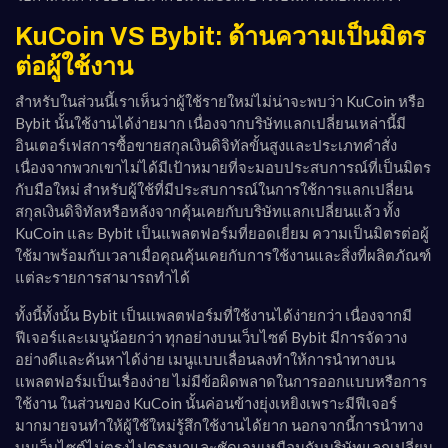
KuCoin VS Bybit: ด้านความเป็นมิตร
ต่อผู้ใช้งาน
สำหรับในส่วนนี้เราเห็นว่าผู้ใช้รายใหม่ไม่น่าจะพบว่า KuCoin หรือ
Bybit นั้นใช้งานได้ง่ายมาก เนื่องจากบริษัทแลกเปลี่ยนเหล่านี้มี
อินเตอร์เฟสการซื้อขายสกุลเงินดิจิทัลขั้นสูงและประเภทคำสั่ง
เนื่องจากพวกเขาไม่ได้มีเป้าหมายที่จะมอบประสบการณ์ที่เป็นมิตร
กับมือใหม่ สำหรับผู้ใช้ที่มีประสบการณ์ในการใช้การแลกเปลี่ยน
สกุลเงินดิจิทัลหรือหลังจากคุ้นเคยกับบริษัทแลกเปลี่ยนแล้ว ทั้ง
KuCoin และ Bybit เป็นแพลตฟอร์มที่ยอดเยี่ยม ความเป็นมิตรต่อผู้
ใช้มาพร้อมกับเวลาเมื่อคุณคุ้นเคยกับการใช้งานและสิ่งที่ผลิตภัณฑ์
แต่ละรายการสามารถทำได้
ทั้งนี้ทั้งนั้น Bybit เป็นแพลตฟอร์มที่ใช้งานได้ง่ายกว่า เนื่องจากมี
ฟีเจอร์และเมนูน้อยกว่า ทุกอย่างบนเว็บไซต์ Bybit มีการจัดวาง
อย่างดีและค้นหาได้ง่าย เมนูแบบเลื่อนลงทำให้การนำทางบน
แพลตฟอร์มเป็นเรื่องง่าย ไม่มีข้อผิดพลาดในการออกแบบหรือการ
ใช้งาน ในส่วนของ KuCoin นั้นค่อนข้างยุ่งเหยิงเพราะมีฟีเจอร์
มากมายจนทำให้ผู้ใช้ใหม่รู้สึกใช้งานได้ยาก นอกจากนี้การนำทาง
บนเว็บไซต์ไม่ตรงไปตรงมาและชัดเจนเหมือนกับบริษัทแลกเปลี่ยน