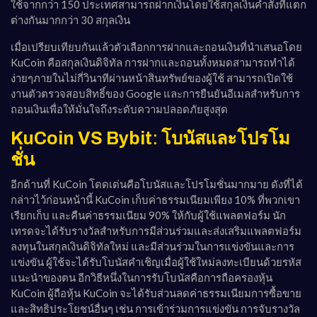
ใช้จากกว่า 150 ประเทศสามารถฝากเงินโดยใช้สกุลเงินคำสั่งที่แตก
ต่างกันมากกว่า 30 สกุลเงิน
เมื่อเปรียบเทียบกันแล้วตัวเลือกการฝากและถอนเงินที่นำเสนอโดย
KuCoin คือสกุลเงินดิจิทัล การฝากและถอนทั้งหมดสามารถทำได้
ง่ายๆภายในไม่กี่วินาทีผ่านหน้าสินทรัพย์ของผู้ใช้ สามารถเปิดใช้
งานตัวตรวจสอบสิทธิ์ของ Google และการยืนยันอีเมลสำหรับการ
ถอนเงินเพื่อให้มั่นใจถึงระดับความปลอดภัยสูงสุด
KuCoin VS Bybit
:
โบนัสและโปรโม
ชั่น
อีกด้านที่ KuCoin โดดเด่นคือโบนัสและโปรโมชั่นมากมาย ดังที่ได้
กล่าวไว้ก่อนหน้านี้ KuCoin เก็บค่าธรรมเนียมเพียง 10% ที่พวกเขา
เรียกเก็บ และคืนค่าธรรมเนียม 90% ให้กับผู้ใช้แพลตฟอร์ม นัก
เทรดจะได้รับรางวัลสำหรับการมีส่วนร่วมและส่งเสริมแพลตฟอร์ม
ลงทุนในสกุลเงินดิจิทัลใหม่ และมีส่วนร่วมในการแข่งขันและการ
แข่งขัน ผู้ใช้จะได้รับโบนัสคำเชิญเมื่อผู้ใช้ใหม่ลงทะเบียนด้วยรหัส
แนะนำของตน อีกวิธีหนึ่งในการรับโบนัสคือการถือครองหุ้น
KuCoin ผู้ถือหุ้น KuCoin จะได้รับส่วนลดค่าธรรมเนียมการซื้อขาย
และสิทธิประโยชน์อื่นๆ เช่น การเข้าร่วมการแข่งขัน การจับรางวัล