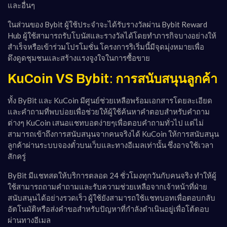
และอื่นๆ
ในส่วนของ Bybit ผู้ใช้ประจำจะได้รับรางวัลผ่าน Bybit Reward
Hub ผู้ใช้สามารถรับโบนัสและรางวัลได้โดยทำภารกิจบางอย่างให้
สำเร็จหรือเข้าร่วมโปรโมชั่น โครงการริเริ่มนี้มีจุดมุ่งหมายเพื่อ
ดึงดูดชุมชนและสร้างแรงจูงใจในการซื้อขาย
KuCoin VS Bybit
:
การสนับสนุนลูกค้า
ทั้ง ByBit และ KuCoin มีศูนย์ช่วยเหลือพร้อมเอกสารโดยละเอียด
และคำถามที่พบบ่อยเพื่อช่วยให้ผู้ใช้ค้นหาคำตอบสำหรับคำถาม
ต่างๆ KuCoin เสนอแชทบอตง่ายๆเพื่อตอบคำถามทั่วไป แต่ไม่
สามารถเข้าถึงการสนับสนุนจากคนจริงได้ KuCoin ให้การสนับสนุน
ลูกค้าผ่านระบบจองตั๋วบนเว็บและทางอีเมลเท่านั้น ซึ่งอาจใช้เวลา
สักครู่
ByBit มีแชทสดให้บริการตลอด 24 ชั่วโมงทุกวันกับคนจริง ทำให้ผู้
ใช้สามารถถามคำถามและรับความช่วยเหลือจากเจ้าหน้าที่ฝ่าย
สนับสนุนได้อย่างรวดเร็ว ผู้ใช้ยังสามารถใช้แชทบอทเพื่อตอบกลับ
อัตโนมัติหรือส่งคำขอสำหรับปัญหาที่กำลังดำเนินอยู่เพื่อโต้ตอบ
ผ่านทางอีเมล