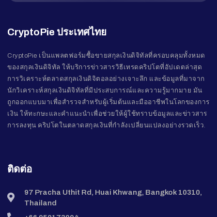
CryptoPie ประเทศไทย
CryptoPie เป็นแพลตฟอร์มซื้อขายสกุลเงินดิจิทัลที่ครอบคลุมทั้งหมด
ของสกุลเงินดิจิทัล ให้บริการข่าวสารวิธีเทรดคริปโตที่อัปเดตล่าสุด
การวิเคราะห์ตลาดสกุลเงินดิจิตอลอย่างเจาะลึก และข้อมูลที่มาจาก
นักวิเคราะห์สกุลเงินดิจิทัลที่มีประสบการณ์และความรู้มากมาย มัน
ถูกออกแบบมาเพื่อสำรวจสำหรับผู้เริ่มต้นและมืออาชีพในโลกของการ
เงิน ให้ทะกษะและคำแนะนำเพื่อช่วยให้ผู้ใช้ทราบข้อมูลและข่าวสาร
การลงทุน คริปโตในตลาดสกุลเงินที่กำลังเปลี่ยนแปลงอย่างรวดเร็ว.
ติดต่อ
97 Pracha Uthit Rd, Huai Khwang, Bangkok 10310,
Thailand