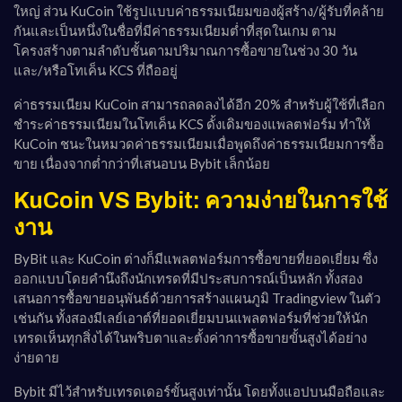
ใหญ่ ส่วน KuCoin ใช้รูปแบบค่าธรรมเนียมของผู้สร้าง/ผู้รับที่คล้าย
กันและเป็นหนึ่งในชื่อที่มีค่าธรรมเนียมต่ำที่สุดในเกม ตาม
โครงสร้างตามลำดับชั้นตามปริมาณการซื้อขายในช่วง 30 วัน
และ/หรือโทเค็น KCS ที่ถืออยู่
ค่าธรรมเนียม KuCoin สามารถลดลงได้อีก 20% สำหรับผู้ใช้ที่เลือก
ชำระค่าธรรมเนียมในโทเค็น KCS ดั้งเดิมของแพลตฟอร์ม ทำให้
KuCoin ชนะในหมวดค่าธรรมเนียมเมื่อพูดถึงค่าธรรมเนียมการซื้อ
ขาย เนื่องจากต่ำกว่าที่เสนอบน Bybit เล็กน้อย
KuCoin VS Bybit: ความง่ายในการใช้
งาน
ByBit และ KuCoin ต่างก็มีแพลตฟอร์มการซื้อขายที่ยอดเยี่ยม ซึ่ง
ออกแบบโดยคำนึงถึงนักเทรดที่มีประสบการณ์เป็นหลัก ทั้งสอง
เสนอการซื้อขายอนุพันธ์ด้วยการสร้างแผนภูมิ Tradingview ในตัว
เช่นกัน ทั้งสองมีเลย์เอาต์ที่ยอดเยี่ยมบนแพลตฟอร์มที่ช่วยให้นัก
เทรดเห็นทุกสิ่งได้ในพริบตาและตั้งค่าการซื้อขายขั้นสูงได้อย่าง
ง่ายดาย
Bybit มีไว้สำหรับเทรดเดอร์ขั้นสูงเท่านั้น โดยทั้งแอปบนมือถือและ