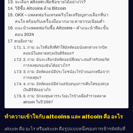
จะเลือก altcoin เพื่อซื้อขายได้อย่างไร?
วิธีซื้อ Altcoins ด้วย Bitcoin
OKX – แพลตฟอร์มเทรดคริปโตเหรียญทางเลือกที่น่า
สนใจ พร้อมกับเครื่องมือมากมาย ค่าธรรมเนียมต่ำ
แนะนำแพลตฟอร์มซื้อ Altcoins – คำแนะนำทีละขั้น
ตอน 2024
คนยังถาม:
1. ถาม: อะไรคือสิ่งที่ทำให้อัลท์คอยน์แตกต่างจากบิท
คอยน์ในตลาดสกุลเงินดิจิตอล?
2. ถาม: ฉันจะเลือกอัลท์คอยน์ที่เหมาะสมสำหรับพอร์ต
การลงทุนของฉันได้อย่างไร?
3. ถาม: อัลท์คอยน์มีประโยชน์อะไรบ้างนอกเหนือจาก
การลงทุน?
4. ถาม: อัลท์คอยน์มีส่วนสนับสนุนการเติบโตของสกุล
เงินดิจิทัลอย่างไร
5. ถาม: นักลงทุนควรระวังอะไรบ้างเมื่อสำรวจตลาด
altcoin ในปี 2567
ทำความเข้าใจกับ altcoins และ altcoin คือ อะไร
altcoin คือ อะไร หรือ
altcoin คือรูปแบบหนึ่งของการเข้ารหัสลับที่