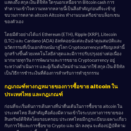
แสดงถึง สกุล เงิน ดิจิทัล ใดๆนอกเหนือจาก Bitcoin cash การ
ทำความเข้าใจความหลากหลายนี้เป็นสิ่งสำคัญก่อนที่จะเข้าสู่
ขบวนการตลาด altcoin Altcoins ทำงานบนเครือข่ายบล็อกเชน
ของตัวเอง
โดยมีตัวอย่างได้แก่ Ethereum (ETH), Ripple (XRP), Litecoin
(LTC) และ Cardano (ADA) อัลท์คอยน์แต่ละอันนำคุณสมบัติและ
นวัตกรรมที่เป็นเอกลักษณ์มาสู่โลก Cryptocurrencyเหรียญเหล่านี้
ถูกสร้างขึ้นด้วยเทคโนโลยีล่าสุดและมีการปรับปรุงอย่างต่อเนื่อง
มากมายทุกวัน การพัฒนาและการขยาย Cryptocurrency อยู่
ระหว่างดำเนินการ และผู้เริ่มต้นใหม่จำนวนมากใช้ สกุล เงิน ดิจิทัล
เป็นวิธีการชำระเงินที่ต้องการสำหรับการทำธุรกรรม
กฎเกณฑ์ทางกฎหมายของการซื้อขาย altcoin ใน
ประเทศไทย และกฎเกณฑ์
ก่อนที่จะเริ่มต้นการเดินทางที่น่าตื่นเต้นในการซื้อขาย altcoin ใน
ประเทศไทย สิ่งสำคัญคือต้องมีความเข้าใจระบบทางการขายของ
สินทรัพย์ดิจิทัลโดยรอบครอบ ประเทศไทยมีกฎระเบียบเฉพาะเกี่ยว
กับการใช้และการซื้อขาย Crypto และ นัก ลงทุน จะต้องปฏิบัติตาม