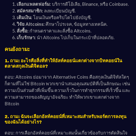
เลือกแพลตฟอร์ม:
บริการดีโอ้เลีย, Binance, หรือ Coinbase.
สมัครสมาชิก:
ลงทะเบียนบัญชี.
เติมเงิน:
โอนเงินหรือคริปโตไปยังบัญชี.
วิจัย Altcoins:
ศึกษาโปรเจค, ข้อมูลทางเทคนิค.
สั่งซื้อ:
กำหนดราคาและสั่งซื้อ Altcoins.
เก็บรักษา:
นำ Altcoins ไปเก็บในกระเป๋าที่ปลอดภัย.
คนยังถาม:
1. ถาม: อะไรคือสิ่งที่ทำให้อัลท์คอยน์แตกต่างจากบิทคอยน์ใน
ตลาดสกุลเงินดิจิตอล?
ตอบ: Altcoins ย่อมาจาก Alternative Coins คือสกุลเงินดิจิทัลใดๆ
ก็ตามที่ไม่ใช่ Bitcoin พวกเขานำเสนอคุณสมบัติที่เป็นลักษณะ เช่น
ความเป็นส่วนตัวที่เพิ่มขึ้น ความเร็วในการทำธุรกรรมที่เร็วขึ้น และ
ความสามารถของสัญญาอัจฉริยะ ทำให้พวกเขาแตกต่างจาก
Bitcoin
2. ถาม: ฉันจะเลือกอัลท์คอยน์ที่เหมาะสมสำหรับพอร์ตการลงทุน
ของฉันได้อย่างไร?
ตอบ: การเลือกอัลท์คอยน์ที่เหมาะสมนั้นเกี่ยวข้องกับการตัดสินใจ