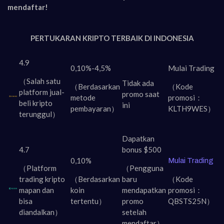
mendaftar!
PERTUKARAN KRIPTO TERBAIK DI INDONESIA
4.9
0,10%-4,5%
Mulai Trading
（Salah satu
Tidak ada
（Berdasarkan
（Kode
platform jual-
promo saat
metode
promosi：
beli kripto
ini
pembayaran）
KLTH9WES）
terunggul）
Dapatkan
4.7
bonus $500
0,10%
Mulai Trading
（Platform
（Pengguna
trading kripto
（Berdasarkan
baru
（Kode
mapan dan
koin
mendapatkan
promosi：
bisa
tertentu）
promo
QBSTS25N）
diandalkan）
setelah
mendaftar
）