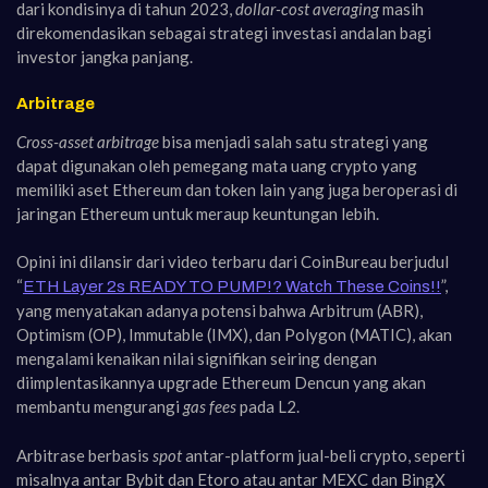
dari kondisinya di tahun 2023,
dollar-cost averaging
masih
direkomendasikan sebagai strategi investasi andalan bagi
investor jangka panjang.
Arbitrage
Cross-asset arbitrage
bisa menjadi salah satu strategi yang
dapat digunakan oleh pemegang mata uang crypto yang
memiliki aset Ethereum dan token lain yang juga beroperasi di
jaringan Ethereum untuk meraup keuntungan lebih.
Opini ini dilansir dari video terbaru dari CoinBureau berjudul
“
”,
ETH Layer 2s READY TO PUMP!? Watch These Coins!!
yang menyatakan adanya potensi bahwa Arbitrum (ABR),
Optimism (OP), Immutable (IMX), dan Polygon (MATIC), akan
mengalami kenaikan nilai signifikan seiring dengan
diimplentasikannya upgrade Ethereum Dencun yang akan
membantu mengurangi
gas fees
pada L2.
Arbitrase berbasis
spot
antar-platform jual-beli crypto, seperti
misalnya antar Bybit dan Etoro atau antar MEXC dan BingX