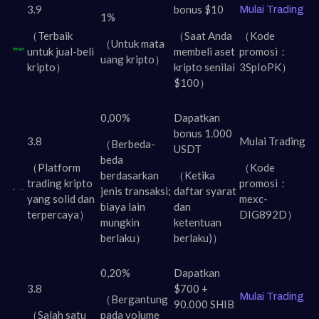
3.9
bonus $10
Mulai Trading
1%
（Terbaik
（Saat Anda
（Kode
（Untuk mata
untuk jual-beli
membeli aset
promosi：
uang kripto）
kripto）
kripto senilai
3SpIoPK）
$100）
0,00%
Dapatkan
bonus 1.000
3.8
Mulai Trading
（Berbeda-
USDT
beda
（Platform
（Kode
berdasarkan
（Ketika
trading kripto
promosi：
jenis transaksi;
daftar syarat
yang solid dan
mexc-
biaya lain
dan
terpercaya）
DIG892D）
mungkin
ketentuan
berlaku）
berlaku)）
0,20%
Dapatkan
3.8
$700 +
Mulai Trading
（Bergantung
90.000 SHIB
（Salah satu
pada volume