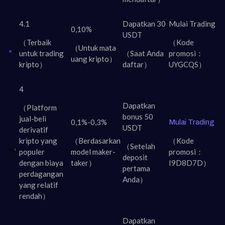
4.1
Dapatkan 30
Mulai Trading
0,10%
USDT
（Terbaik
（Kode
（Untuk mata
untuk trading
（Saat Anda
promosi：
uang kripto）
kripto）
daftar）
UYGCQS）
4
Dapatkan
（Platform
bonus 50
jual-beli
0,1%-0,3%
Mulai Trading
USDT
derivatif
kripto yang
（Berdasarkan
（Kode
（Setelah
populer
model maker-
promosi：
deposit
dengan biaya
taker）
I9D8D7D）
pertama
perdagangan
Anda）
yang relatif
rendah）
Dapatkan