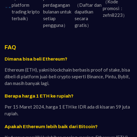
（Kode
platform
perdagangan
（Daftar dan
promosi：
trading kripto
bulanan untuk
dapatkan
zefn8223）
terbaik）
setiap
secara
pengguna）
gratis
）
FAQ
Dimana bisa beli Ethereum?
Ethereum (ETH), yakni blockchain berbasis proof of stake, bisa
dibeli di platform jual-beli crypto seperti Binance, Pintu, Bybit,
dan masih banyak lagi.
Berapa harga 1 ETH ke rupiah?
Per 15 Maret 2024, harga 1 ETH ke IDR ada di kisaran 59 juta
rupiah.
Apakah Ethereum lebih baik dari Bitcoin?