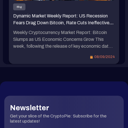
量是衡量市場健康狀況和流動性的重要指標。總供
Blog
應量較上週 1577.2 億美元約略減少至 1577 億美
Dynamic Market Weekly Report: US Recession
元，減少了 0.2 億美元，週減少 -0.013%。 比特幣
Fears Drag Down Bitcoin, Rate Cuts Ineffective?
現貨 ETF 資金淨流出 本週 比特幣 ETF 資金 資金
ACE Scandal Adds 133 More to Indictment
流出 7.06 億美元，顯示出資金外流趨勢。 比特幣
Weekly Cryptocurrency Market Report: Bitcoin
彩虹圖 比特幣彩虹圖展示了不同價格區間與市場情
Slumps as US Economic Concerns Grow This
緒。當前比特幣價格位於考慮買入區間 5.4 萬美
week, following the release of key economic data
元，接近「特價大甩賣」階段 5.1 萬美元，意味著
in the United States, market concerns about a
08/09/2024
市場認為比特幣被低估，可能是潛在的買入時機。
potential economic downturn have been reignited,
比特幣在本輪牛市最高下修 -26% 據 Glassnode 數
despite stronger expectations for a Fed rate cut.
據 顯示 […]
In this article, we summarize the significant events
of the week, provide updates […]
Newsletter
Get your slice of the CryptoPie: Subscribe for the
latest updates!