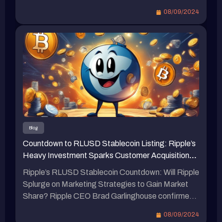
已進入測試階段。人們矚目是否將採取大規模財務
08/09/2024
激勵策略以爭奪市場份額。（前情提要: 瑞波
（Ripple）推出與以太坊虛擬機兼容的XRPL側
鏈、新穩定幣$RLUSD：打開DeFi和RWA新機
遇）（背景補充: 瑞波（Ripple）預定於2025年推
出“XRPL EVM”側鏈，有何特色？） 瑞波
（Ripple）RLUSD的發佈與計劃 瑞波（Ripple）實
驗室的首席執行官布拉德·加林格豪於本周在韓國
區塊鏈週活動中證實，即將推出與美元挂鈎的穩定
幣。他表示，我們確定會在不久的將來推出，只需
幾周而非數月。這將被命名為瑞波美元（Ripple
Blog
USD）。RLUSD將在該框架下被創造。加林格豪
Countdown to RLUSD Stablecoin Listing: Ripple’s
指出，該代幣的計劃是根據市值達340億美元的第
Heavy Investment Sparks Customer Acquisition
二大穩定幣USDC在2023年3月失去與美元掛鉤後
Battle in the Cryptocurrency Market
制定的。瑞波於4月首次披露其穩定幣計劃，並表
Ripple’s RLUSD Stablecoin Countdown: Will Ripple
示該代幣將「100%由美元存款、短期美國國債和
Splurge on Marketing Strategies to Gain Market
其他現金等價物支持」。RLUSD已於8月初開始與
Share? Ripple CEO Brad Garlinghouse confirmed
企業合作夥伴進行測試，並計劃首先部署在瑞波的
during a blockchain event in South Korea this week
08/09/2024
XRP Ledger和以太坊區塊鏈上，並遵循以太坊的
that the RLUSD stablecoin pegged to the US