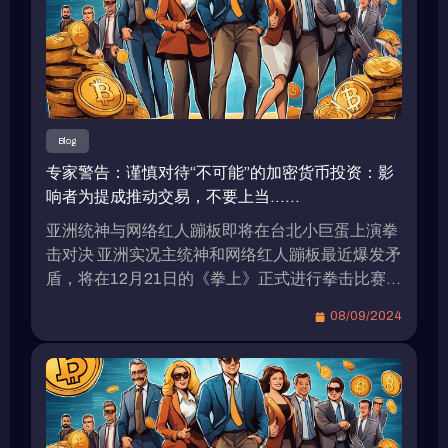
Blog
专家警告：谨慎对待“不可能”的加密货币投资：影
响者为提成推动交易，不要上当……
亚洲统神与网络红人蹦板即将在台北小巨蛋上演拳
击对决 亚洲实况主统神和网络红人蹦板最近爆发矛
盾，将在12月21日的《拳上》正式进行拳击比赛，
双方目前都在为比赛做准备。据传，由于两人的高
08/09/2024
知名度，他们的出场费高达8位数。 统神表示愿接
受加密货币作为拳赏 在上月的记者会上，统神被问
到是否愿接受加密货币作为拳赏？他表示只会接受
比特币，因为他相信比特币具有价值，而其它加密
货币则不太可靠。 蹦板坦言不会投资虚拟货币 蹦
板最近录制的视频中罕见地提到，强调自己不会投