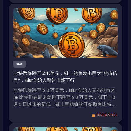
ERC-20標準。 專家對RLUSD可能面臨的挑戰
dollar is set to launch in the coming weeks and is
Bitget Research的首席分析師Ryan Lee接受
currently in the testing phase. The question on […]
《Blockzeit》採訪時分析了RLUSD可能面臨的挑
戰。Lee表示，瑞波計劃在XRP Ledger上推出穩定
幣，但這個網絡尚未成熟，可能引起人們對其實際
應用的質疑，進而抑制市場需求。此外，Lee引用
了英格蘭銀行的調查結果，指出穩定幣支付在加密
生態系統之外的使用仍相當有限，這種趨勢可能會
限制瑞波穩定幣的增長潛力。另一個可能限制
Blog
RLUSD需求的關鍵因素是Tether USDT和Circle
比特币暴跌至53K美元：链上鲸鱼发出巨大“熊市信
USDC佔據穩定幣市場的主導地位。據The Block
号”，Blur创始人警告市场下行
的數據顯示，USDT佔穩定幣市場總供應量的
70%，市值超過1180億美元，而USDC佔21%，
比特币暴跌至 5.3 万美元，Blur 创始人宣布熊市来
市值接近350億美元。儘管MakerDAO的DAI是
临 比特币在周末急剧下跌至 5.3 万美元，创下自 8
CoinMarketCap上排名第三的穩定幣，但其市值僅
月 5 日以来的新低，链上巨鲸纷纷开始抛售比特币
略超過50億美元。 補貼政策引發穩定幣市場競爭
以规避清算。Blur 和 Blast 的创始人 Pacman 在 7
08/09/2024
激烈 由於各種美元穩定幣之間的差異不大，因此新
日就明确表示熊市已经到来。 比特币价格走势 美
項目推出後通常會採取補貼政策來吸引用戶。例
国 8 月非农就业数据引发市场对美国经济衰退的担