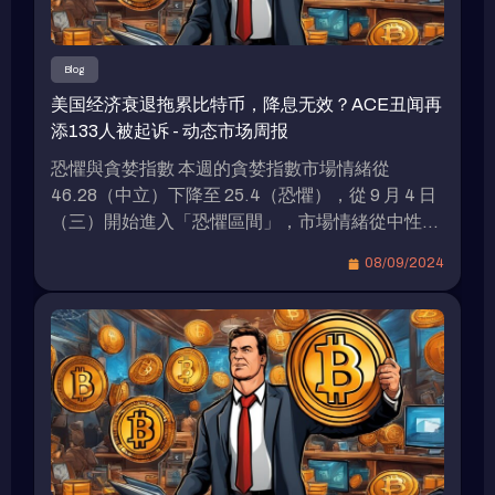
Blog
美国经济衰退拖累比特币，降息无效？ACE丑闻再
添133人被起诉 - 动态市场周报
恐懼與貪婪指數 本週的貪婪指數市場情緒從
46.28（中立）下降至 25.4（恐懼），從 9 月 4 日
（三）開始進入「恐懼區間」，市場情緒從中性逐
步轉向恐懼。 資金費率熱力圖 資金費率熱力圖展
08/09/2024
示了不同加密貨幣資金費率的變化趨勢，其中顏色
代表了資金費率的高低（從紫色的負費率到黃色的
正費率）。 主要幣種穩定性：如 BTC、ETH 等主
流加密貨幣的資金費率變動幅度較小，顯示出市場
對這些幣種的交易情緒較為平穩，未出現明顯的多
空頭寸劇烈變化。 本週加密貨幣總市值跌破 2 兆美
元大關 從上週的 2.08 兆美元下降至 1.99 兆美元，
總共減少了 900 億美元，這代表總市值下降了約
0.95%。 穩定幣總供應量約略波動 穩定幣總供應