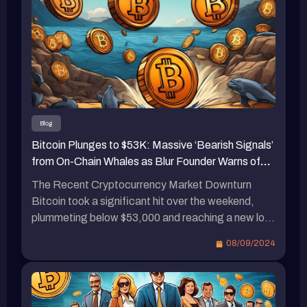
如，PayPal發行的穩定幣PYUSD近三個月內規模
忧，导致比特币从周五的 5.7 万美元附近暴跌，最
增長超過兩倍，主要原因是與Solana上的各大DeFi
低跌至 7 日的 52,550 美元，创下 8 月 5 日以来的
協議（如Jupiter、ORCA、Wormhole、Drift
新低。虽然周六有所反弹，但今天（8）凌晨再次
Protocol、Kamino Finance等）合作，提供了大量
下跌，一度跌破 5.4 万美元，截至目前略有回升至
補貼。八月中旬，Kamino在Solana上提供PYUSD
54,288 美元。其是否会再次试探低点还有待观
流動性，提供17.64%的APY收益，而Marginfi則
察。 以太坊价格表现 与此同时，以太坊价格同样
提供PYUSD 18.58%的APY收益。 結語 因此，瑞
低迷，从 6 日开始从 2400 美元附近一路下跌，最
波未來是否會採取類似的補貼政策，以及用戶是否
低在 7 日触及 2150 美元，同样刷新了 8 月 5 日以
Blog
能從中獲益，這值得持續關注。瑞波（Ripple）在
来的新低，目前稍有回升至 2,276 美元，近 24 小
Bitcoin Plunges to $53K: Massive ‘Bearish Signals’
Standard Custody的收購後，加強了對美元穩定幣
时上涨 2%。 […]
from On-Chain Whales as Blur Founder Warns of
和RWA業務的支持。與此同時，Tether的首席執
Market Downturn
行官對瑞波首席執行官散播關於USDT的恐慌言論
The Recent Cryptocurrency Market Downturn
進行了批評，並暗示瑞波深陷官司之中，並貪心地
Bitcoin took a significant hit over the weekend,
垂涎穩定幣市場。此外，預計到年底，加密貨幣市
plummeting below $53,000 and reaching a new low
值將突破5兆美元。瑞波（Ripple）首席執行官預
since August 5th. Whales in the crypto space
08/09/2024
測，ETF與比特幣減半將帶來重大變化。
started selling off their holdings to avoid liquidation.
Pacman, the founder of Blur and Blast, boldly
declared the arrival of a bear market on the 7th. […]