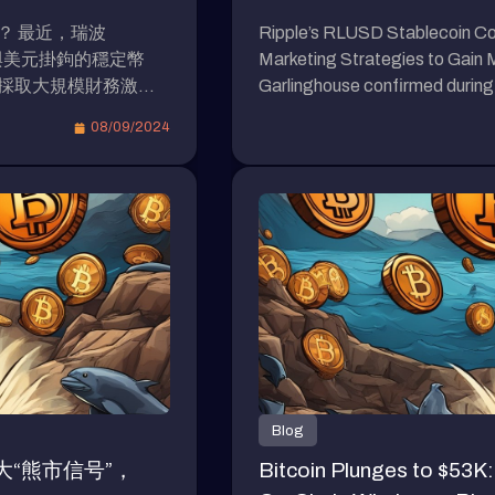
Cryptocurrency Market
？ 最近，瑞波
Ripple’s RLUSD Stablecoin Cou
出與美元掛鉤的穩定幣
Marketing Strategies to Gain
將採取大規模財務激勵
Garlinghouse confirmed during 
le）推出與以太坊虛擬
week that the RLUSD stablecoi
08/09/2024
eFi和RWA新機遇）
launch in the coming weeks and 
RPL EVM”側鏈，有
question on […]
瑞波（Ripple）實驗
塊鏈週活動中證實，
定會在不久的將來推
ple USD）。
該代幣的計劃是根據市
年3月失去與美元掛鉤後
示該代幣將「100%
。RLUSD已於8月
在瑞波的XRP
-20標準。 專家對
Blog
分析師Ryan Lee接受
“熊市信号”，
Bitcoin Plunges to $53K:
挑戰。Lee表示，瑞波