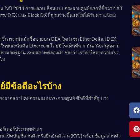
ง ในปี 2014 การแลกเปลี่ยนแบบกระจายศูนย์แรกที่ชื่อว่า NXT
ty DEX และ Block DX ก็ถูกสร้างขึ้นแต่ไม่ได้รับความนิยม
ึ้น พวกมันมักซื้อขายบน DEX ใหม่ เช่น EtherDelta, IDEX,
ในขณะนั้นคือ Ethereum โดยมีโทเค็นที่พวกมันสนับสนุนตาม
หามาตรฐาน เช่น สภาพคล่องต่ำ ช่องว่างราคาใหญ่ ความเร็ว
นไป
มีข้อดีอะไรบ้าง
่องจากสถาปัตยกรรมแบบกระจายศูนย์ ข้อดีที่สำคัญบาง
:
ออร์เดอร์ประเภทต่าง ๆ
น เปิดบัญชีส่วนตัวหรือยืนยันตัวตน (KYC) พร้อมข้อมูลส่วนตัว