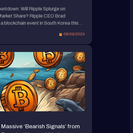
ntdown: Will Ripple Splurge on
 Market Share? Ripple CEO Brad
a blockchain event in South Korea this
n pegged to the US dollar is set to
08/09/2024
is currently in the testing phase. The
 Massive ‘Bearish Signals’ from