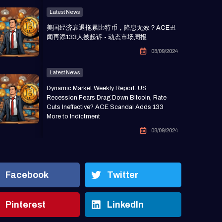
Latest News
美国经济衰退拖累比特币，降息无效？ACE丑
闻再添133人被起诉 - 动态市场周报
08/09/2024
Latest News
Dynamic Market Weekly Report: US
Recession Fears Drag Down Bitcoin, Rate
Cuts Ineffective? ACE Scandal Adds 133
More to Indictment
08/09/2024
Facebook
Twitter
Pinterest
LinkedIn