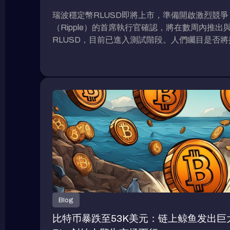
瑞波穩定幣RLUSD即將上市，準備開啟激烈競爭
（Ripple）的首席執行官確認，將在數周內推
RLUSD，目前已進入測試階段。人們矚目是否
策略以爭奪市場份額。（前情提要: 瑞波（Ripp
機兼容的XRPL側鏈、新穩定幣$RLUSD：打開D
（背景補充: 瑞波（Ripple）預定於2025年推出“X
何特色？） 瑞波（Ripple）RLUSD的發佈與計劃 
室的首席執行官布拉德·加林格豪於本周在韓國區
即將推出與美元挂鈎的穩定幣。他表示，我們確
出，只需幾周而非數月。這將被命名為瑞波美元（Rip
RLUSD將在該框架下被創造。加林格豪指出，
值達340億美元的第二大穩定幣USDC在2023
制定的。瑞波於4月首次披露其穩定幣計劃，並表
由美元存款、短期美國國債和其他現金等價物支持」
初開始與企業合作夥伴進行測試，並計劃首先部署
Ledger和以太坊區塊鏈上，並遵循以太坊的ERC
Blog
RLUSD可能面臨的挑戰 Bitget Research的首席
比特币暴跌至53K美元：链上鲸鱼发出巨大
《Blockzeit》採訪時分析了RLUSD可能面臨的