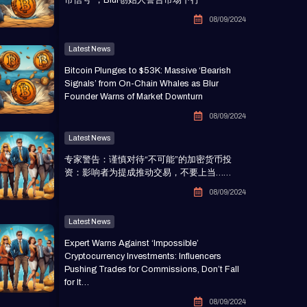
08/09/2024
Latest News
Bitcoin Plunges to $53K: Massive ‘Bearish
Signals’ from On-Chain Whales as Blur
Founder Warns of Market Downturn
08/09/2024
Latest News
专家警告：谨慎对待“不可能”的加密货币投
资：影响者为提成推动交易，不要上当……
08/09/2024
Latest News
Expert Warns Against ‘Impossible’
Cryptocurrency Investments: Influencers
Pushing Trades for Commissions, Don’t Fall
for It…
08/09/2024