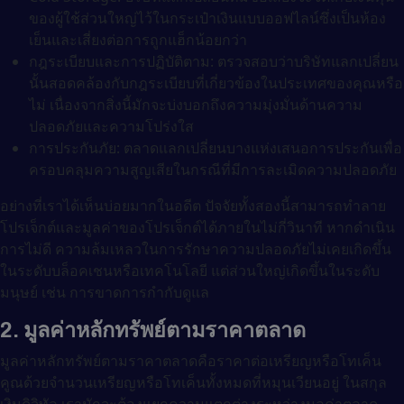
ของผู้ใช้ส่วนใหญ่ไว้ในกระเป๋าเงินแบบออฟไลน์ซึ่งเป็นห้อง
เย็นและเสี่ยงต่อการถูกแฮ็กน้อยกว่า
กฎระเบียบและการปฏิบัติตาม: ตรวจสอบว่าบริษัทแลกเปลี่ยน
นั้นสอดคล้องกับกฎระเบียบที่เกี่ยวข้องในประเทศของคุณหรือ
ไม่ เนื่องจากสิ่งนี้มักจะบ่งบอกถึงความมุ่งมั่นด้านความ
ปลอดภัยและความโปร่งใส
การประกันภัย: ตลาดแลกเปลี่ยนบางแห่งเสนอการประกันเพื่อ
ครอบคลุมความสูญเสียในกรณีที่มีการละเมิดความปลอดภัย
อย่างที่เราได้เห็นบ่อยมากในอดีต ปัจจัยทั้งสองนี้สามารถทำลาย
โปรเจ็กต์และมูลค่าของโปรเจ็กต์ได้ภายในไม่กี่วินาที หากดำเนิน
การไม่ดี ความล้มเหลวในการรักษาความปลอดภัยไม่เคยเกิดขึ้น
ในระดับบล็อคเชนหรือเทคโนโลยี แต่ส่วนใหญ่เกิดขึ้นในระดับ
มนุษย์ เช่น การขาดการกำกับดูแล
2. มูลค่าหลักทรัพย์ตามราคาตลาด
มูลค่าหลักทรัพย์ตามราคาตลาดคือราคาต่อเหรียญหรือโทเค็น
คูณด้วยจำนวนเหรียญหรือโทเค็นทั้งหมดที่หมุนเวียนอยู่ ในสกุล
เงินดิจิทัล เรามักจะต้องแยกความแตกต่างระหว่างมูลค่าตลาด