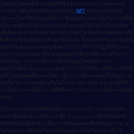
ไปจนถึงโทเค็นที่เข้ารหัสลับที่ใช้ พร้อมอรรถประโยชน์และแม้
กระทั่งงานศิลปะดิจิทัลในรูปแบบของ
NFT
ข้อดีของสินทรัพย์
ประเภทใหม่นี้คือทุกคนที่มีการเชื่อมต่ออินเทอร์เน็ตสามารถใช้ได้
บล็อกเชนทำให้โลกสามารถถ่ายโอนมูลค่าได้โดยไม่จำเป็นต้อง
เชื่อถือคนกลาง และหน่วยการคำนวณสำหรับธุรกรรมดังกล่าวคือ
สิ่งที่ส่วนใหญ่เรียกว่าเหรียญหรือโทเค็น ในช่วงเวลาของการทุจริต
อัตราเงินเฟ้อ และการสูญเสียความไว้วางใจ การปฏิวัตินี้เป็นกระ
บวนการทางธรรมชาติสำหรับมนุษยชาติและมีศักยภาพในการ
แก้ไขปัญหามากมายที่เรากำลังเผชิญอยู่ในปัจจุบัน แม้ว่า
เทคโนโลยีจะเป็นกลางและสามารถนำไปใช้ในทางที่ดีและไม่ดีได้
แต่ก็ไม่มีเหตุผลที่จะมองไปทางอื่น การเปลี่ยนแปลงครั้งใหญ่กำลัง
เกิดขึ้น ไม่ว่าเราจะชอบหรือไม่ก็ตาม แต่เรายังเร็วอยู่ และผู้ที่ใช้
งานในช่วงแรกๆก็มีโอกาสที่ดีที่จะทำกำไรจากการเปลี่ยนแปลงดัง
กล่าว
ในโลกของสกุลเงินดิจิทัลที่พัฒนาอย่างรวดเร็ว การเลือกบริษัท
แลกเปลี่ยนที่เหมาะสมในการซื้อ ขาย และแลกเปลี่ยนสินทรัพย์
ดิจิทัลถือเป็นสิ่งสำคัญ เนื่องจากบริษัทแลกเปลี่ยนที่มีอยู่มากมาย
ในปัจจุบัน การตัดสินใจอย่างมีข้อมูลอาจเป็นเรื่องยาก เพื่อให้