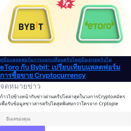
คู่มือแพลตฟอร์มการแลกเปลี่ยนคริปโต
คู่มือเทรดคริปโต
eToro กับ Bybit: เปรียบเทียบแพลตฟอร์ม
การซื้อขาย Cryptocurrency
จดหมายข่าว
ก้าวไปข้างหน้ากับข่าวด่วนคริปโตล่าสุดในวงการCryptoสมัคร
เพื่อรับข้อมูลข่าวสารคริปโตสุดพิเศษกว่าใครจาก Crptopie