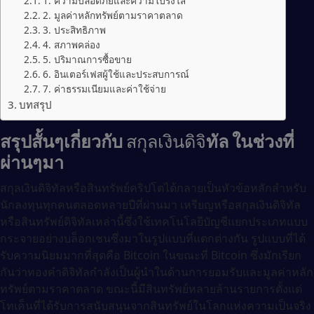
1. ความปลอดภัยและความโปร่งใส
2. มูลค่าหลักทรัพย์ตามราคาตลาด
3. ประสิทธิภาพ
4. สภาพคล่อง
5. ปริมาณการซื้อขาย
6. อินเตอร์เฟสผู้ใช้และประสบการณ์
7. ค่าธรรมเนียมและค่าใช้จ่าย
บทสรุป
สรุปสั้นๆเกี่ยวกับ
สกุลเงินดิจิ
ทัล
ในช่วงที่
ผ่านๆมา
สกุลเงินดิจิทัลหรือสินทรัพย์คริปโตได้กลายเป็นหัวข้อหลักสำหรับ
นักลงทุนทุกคนตลอดหลายปีที่ผ่านมา เหรียญหรือสกุลเงินดิจิทัล
หรือสินทรัพย์ดิจิทัลเหล่านี้ซึ่งใช้เทคโนโลยีบัญชีแยกประเภทแบบ
กระจายอย่างบล็อกเชนซึ่งมาในรูปแบบที่แตกต่างกัน รูปแบบที่ได้
รับความนิยมมากที่สุดคือ Bitcoin ในขณะที่ Bitcoin ซึ่งมักเรียก
กันว่าทองคำดิจิทัลกำลังเป็นผู้นำในด้านการยอมรับและมูลค่าหลัก
ทรัพย์ตามราคาตลาด ขณะนี้มีสินทรัพย์หลายล้านรายการตั้งแต่
โทเค็นที่ได้รับการสนับสนุนจากสินทรัพย์ในโลกแห่งความเป็นจริง