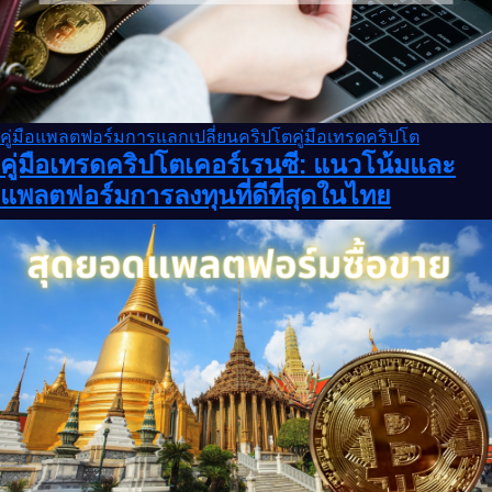
คู่มือแพลตฟอร์มการแลกเปลี่ยนคริปโต
คู่มือเทรดคริปโต
คู่มือเทรดคริปโตเคอร์เรนซี: แนวโน้มและ
แพลตฟอร์มการลงทุนที่ดีที่สุดในไทย