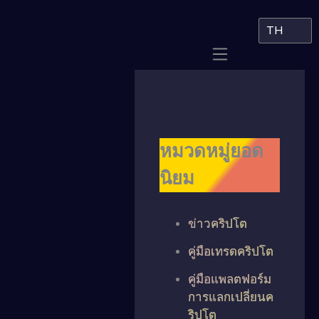
TH
หมวดหมู่ยอด
นิยม
ข่าวคริปโต
คู่มือเทรดคริปโต
คู่มือแพลตฟอร์ม
การแลกเปลี่ยนค
ริปโต