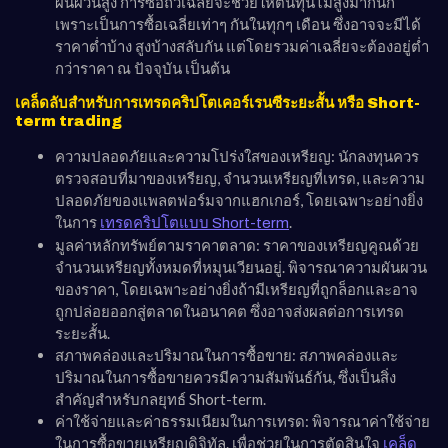
ผันผวนสูง การซื้อถัวเฉลี่ยจะช่วยให้ต้นทุนไม่สูงมากนัก
เพราะเป็นการซื้อเฉลี่ยเท่าๆ กันในทุกๆ เดือน ซึ่งอาจจะมีได้
ราคาต่ำบ้าง สูงบ้างสลับกัน แต่โดยรวมค่าเฉลี่ยจะต้องอยู่ต่ำ
กว่าราคา ณ ปัจจุบัน เป็นต้น
เคล็ดลับสำหรับการเทรดคริปโตเคอร์เรนซีระยะสั้น หรือ Short-
term trading
ความปลอดภัยและความโปร่งใสของเหรียญ: นักลงทุนควร
ตรวจสอบที่มาของเหรียญ, จำนวนเหรียญที่เทรด, และความ
ปลอดภัยของแพลตฟอร์มจากแฮกเกอร์, โดยเฉพาะอย่างยิ่ง
ในการ
.
เทรดคริปโตแบบ Short-term
มูลค่าหลักทรัพย์ตามราคาตลาด: ราคาของเหรียญคูณด้วย
จำนวนเหรียญทั้งหมดที่หมุนเวียนอยู่. พิจารณาความผันผวน
ของราคา, โดยเฉพาะอย่างยิ่งถ้ามีเหรียญที่ถูกล็อกและอาจ
ถูกปล่อยออกสู่ตลาดในอนาคต ซึ่งอาจส่งผลต่อการเทรด
ระยะสั้น.
สภาพคล่องและปริมาณในการซื้อขาย: สภาพคล่องและ
ปริมาณในการซื้อขายควรมีความสัมพันธ์กัน, ซึ่งเป็นสิ่ง
สำคัญสำหรับกลยุทธ์ Short-term.
ค่าใช้จ่ายและค่าธรรมเนียมในการเทรด: พิจารณาค่าใช้จ่าย
ในการซื้อขายเหรียญดิจิทัล. เพื่อช่วยในการตัดสินใจ
เคล็ด