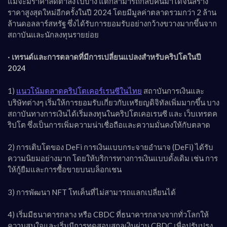
แม้จะมีราคาลดต่ำลงไปบ้าง แต่ก็สามารถกลับคืนมาได้จนสร้าง
ราคาสูงสุดใหม่อีกครั้งในปี 2024 โดยมีมูลค่าตลาดรวมกว่า 2 ล้าน
ล้านดอลลาร์สหรัฐ ซึ่งได้รับการยอมรับอย่างกว้างขวางมากขึ้นจาก
สถาบันและนักลงทุนรายย่อย
· เทรนด์และการตลาดที่มีการเปลี่ยนแปลงสำหรับคริปโตในปี
2024
1)
สถาบันการเงินและ
แนวโน้มตลาดคริปโตเคอร์เรนซีในไทย
บริษัทต่างๆ เริ่มให้การยอมรับเกี่ยวกับเหรียญดิจิทัลเพิ่มมากขึ้น บาง
สถาบันทางการเงินได้เริ่มลงทุนในคริปโตเคอเรนซี และ เว็บเทรดค
ริปโต ซึ่งเป็นการเพิ่มความน่าเชื่อถือและความมั่นคงให้กับตลาด
2) การเติบโตของ DeFi การเงินแบบกระจายอำนาจ (DeFi) ได้รับ
ความนิยมอย่างมาก โดยให้บริการทางการเงินแบบดั้งเดิม เช่น การ
ให้กู้ยืมและการซื้อขายบนบล็อกเชน
3) การพัฒนา NFT โทเค็นที่ไม่สามารถแลกเปลี่ยนได้
4) เริ่มมีธนาคารกลาง หรือ CBDC ที่ธนาคารกลางจากทั่วโลกให้
ความสนใจและเริ่มมีการทดสอบสกุลเงินผ่าน CBDC เพื่อปรับปรุง