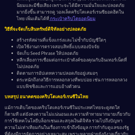
นิยมและมีชื่อเสียง เพราะจะได้มีความมั่นใจและปลอดภัย
มากยิ่งขึ้น สามารถดู วอลเล็ตคริปโตเคอร์เรนซียอดฮิตใน
ไทย เพิ่มเติมได้ที่
กระเป๋าคริปโตยอดนิยม
วิธีที่จะจัดเก็บสินทรัพย์ดิจิทัลอย่างปลอดภัย
สร้างรหัสผ่านที่แข็งแกร่งและไม่ซ้ำกับบัญชีใดๆ
เปิดใช้งานการตรวจสอบสิทธิ์แบบสองปัจจัย
จัดเก็บ Seed Phrase ให้ปลอดภัย
หลีกเลี่ยงการเชื่อมต่อกระเป๋าตังค์ของคุณกับอินเทอร์เน็ตที่
ไม่ปลอดภัย
ติดตามการอัปเดทความปลอดภัยอยู่เสมอๆ
ตระหนักถึงกลวิธีการหลอกลวงที่พบบ่อย เช่น การหลอกลวง
แบบฟิชชิงและการแอบอ้างตัวตน
บทสรุป อนาคตของคริปโตเคอร์เรนซีในไทย
แม้การเติบโตของคริปโตเคอร์เรนซีในประเทศไทยจะดูสดใส
ก็ตามที แต่ยังคงความไม่แน่นอนและความท้าทายมากมายเกี่ยวกับ
การใช้เทคโนโลยีบล็อกเชนและสกุลเงินดิจิทัล รวมไปถึงปัญหา
ความไม่เท่าเทียมกันในเรื่องการเข้าถึงข้อมูล การกำกับดูแลของรัฐ
ที่ต้องมีการจัดการอย่างเหมาะสม เพราะหลายฝ่ายยังกังวลเกี่ยวกับ