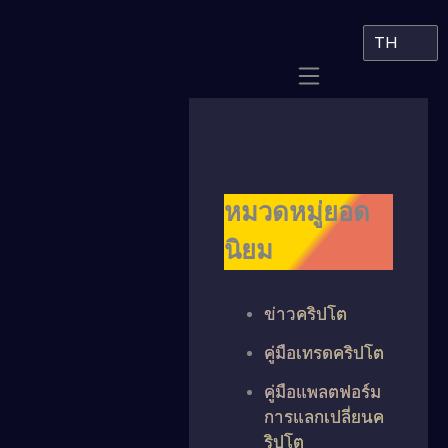
TH
หมวดหมู่ยอด
นิยม
ข่าวคริปโต
คู่มือเทรดคริปโต
คู่มือแพลตฟอร์ม
การแลกเปลี่ยนค
ริปโต