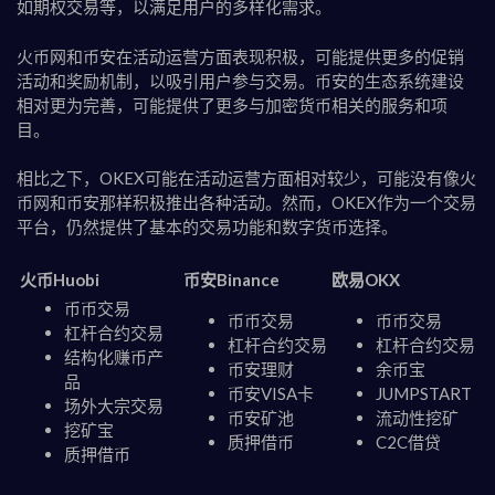
如期权交易等，以满足用户的多样化需求。
火币网和币安在活动运营方面表现积极，可能提供更多的促销
活动和奖励机制，以吸引用户参与交易。币安的生态系统建设
相对更为完善，可能提供了更多与加密货币相关的服务和项
目。
相比之下，OKEX可能在活动运营方面相对较少，可能没有像火
币网和币安那样积极推出各种活动。然而，OKEX作为一个交易
平台，仍然提供了基本的交易功能和数字货币选择。
火币Huobi
币安Binance
欧易OKX
币币交易
币币交易
币币交易
杠杆合约交易
杠杆合约交易
杠杆合约交易
结构化赚币产
币安理财
余币宝
品
币安VISA卡
JUMPSTART
场外大宗交易
币安矿池
流动性挖矿
挖矿宝
质押借币
C2C借贷
质押借币