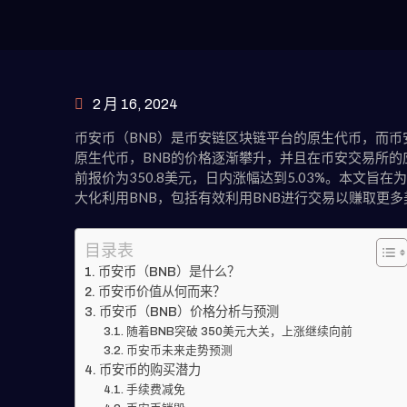
2 月 16, 2024
币安币（BNB）是币安链区块链平台的原生代币，而
原生代币，BNB的价格逐渐攀升，并且在币安交易所的
前报价为350.8美元，日内涨幅达到5.03%。本文
大化利用BNB，包括有效利用BNB进行交易以赚取更多
目录表
币安币（BNB）是什么？
币安币价值从何而来？
币安币（BNB）价格分析与预测
随着BNB突破 350美元大关，上涨继续向前
币安币未来走势预测
币安币的购买潜力
手续费减免