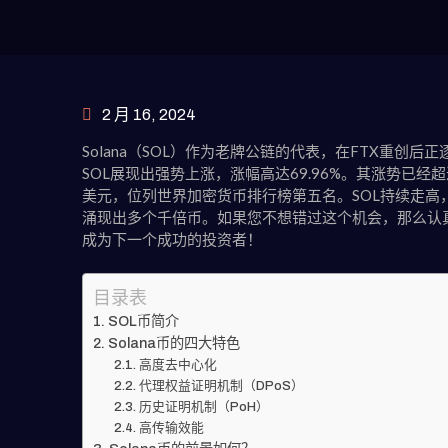
2 月 16, 2024
Solana（SOL）作为老牌公链的代表，在FTX重创后
SOL展现出强势上涨，涨幅高达69.96%。其涨势已经
美元，位列世界加密货币排行榜第五名。SOL持续走高，
涌现出多个千倍币。如果您不想错过这个机会，那么认真
成为下一个成功的投资者！
目录表
SOL币简介
Solana币的四大特色
高度去中心化
代理权益证明机制（DPoS）
历史证明机制（PoH）
高传输效能