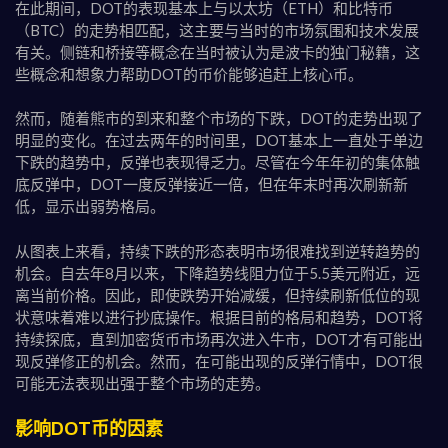
在此期间，DOT的表现基本上与以太坊（ETH）和比特币
（BTC）的走势相匹配，这主要与当时的市场氛围和技术发展
有关。侧链和桥接等概念在当时被认为是波卡的独门秘籍，这
些概念和想象力帮助DOT的币价能够追赶上核心币。
然而，随着熊市的到来和整个市场的下跌，DOT的走势出现了
明显的变化。在过去两年的时间里，DOT基本上一直处于单边
下跌的趋势中，反弹也表现得乏力。尽管在今年年初的集体触
底反弹中，DOT一度反弹接近一倍，但在年末时再次刷新新
低，显示出弱势格局。
从图表上来看，持续下跌的形态表明市场很难找到逆转趋势的
机会。自去年8月以来，下降趋势线阻力位于5.5美元附近，远
离当前价格。因此，即使跌势开始减缓，但持续刷新低位的现
状意味着难以进行抄底操作。根据目前的格局和趋势，DOT将
持续探底，直到加密货币市场再次进入牛市，DOT才有可能出
现反弹修正的机会。然而，在可能出现的反弹行情中，DOT很
可能无法表现出强于整个市场的走势。
影响DOT币的因素