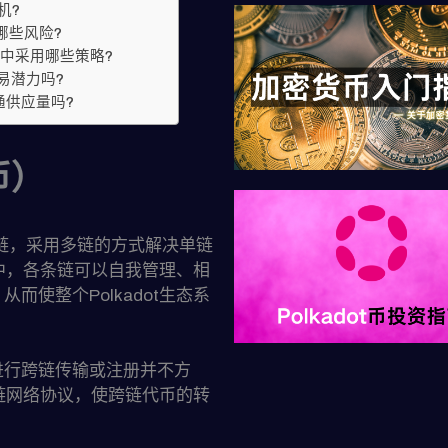
机?
意哪些风险?
 交易中采用哪些策略?
交易潜力吗?
通供应量吗?
币）
的公链，采用多链的方式解决单链
t中，各条链可以自我管理、相
使整个Polkadot生态系
进行跨链传输或注册并不方
跨链网络协议，使跨链代币的转