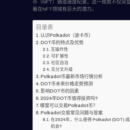
币（NFT）铸造速度纪录，这一成就不仅突
着在NFT领域有巨大的潜力。
目录表
认识Polkadot（波卡币）
DOT币的特点及优势
互操作性
可扩展性
社区自治
无分叉升级
Polkadot币最新市场行情分析
DOT币未来价格走势预测
影响DOT币的因素
2024年DOT币值得投资吗?
哪里可以交易Polkadot币？
Polkadot交易常见问题与答案
在2024年，什么使得 Polkadot (DOT
机会?