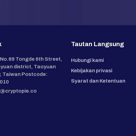
:
k
Tautan Langsung
 No.89 Tongde 6th Street,
Hubungi kami
yuan district, Taoyuan
Kebijakan privasi
y, Taiwan Postcode:
Syarat dan Ketentuan
010
o@cryptopie.co