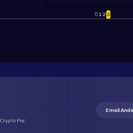
1
2
3
Crypto Pie: