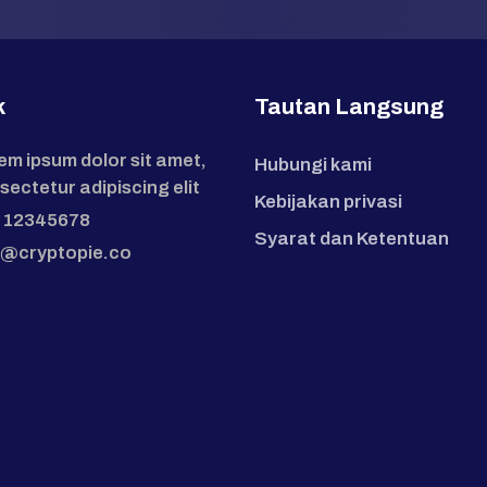
k
Tautan Langsung
em ipsum dolor sit amet,
Hubungi kami
sectetur adipiscing elit
Kebijakan privasi
 12345678
Syarat dan Ketentuan
o@cryptopie.co