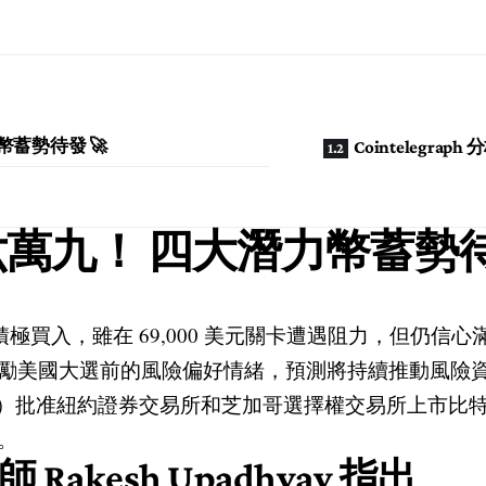
幣蓄勢待發 🚀
Cointelegraph
六萬九！
四大潛力幣蓄勢待發
買入，雖在 69,000 美元關卡遭遇阻力，但仍信心滿滿。
美國大選前的風險偏好情緒，預測將持續推動風險資產上
）批准紐約證券交易所和芝加哥選擇權交易所上市比特幣
。
 Rakesh Upadhyay 指出