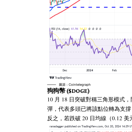
圖源：Cointelegraph
狗狗幣 ($DOGE)
10 月 18 日突破對稱三角形模
彈，代表多頭已將該點位轉為支撐，將
反之，若跌破 20 日均線（0.1