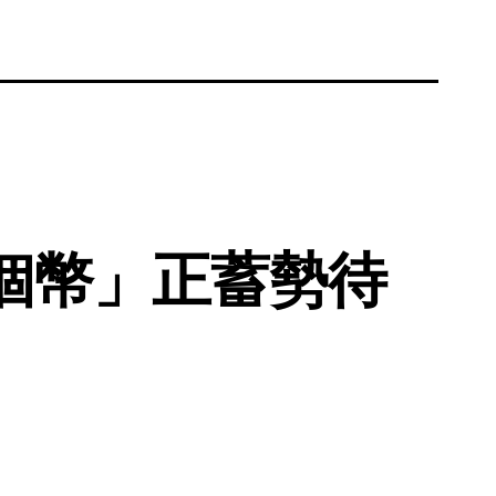
4個幣」正蓄勢待