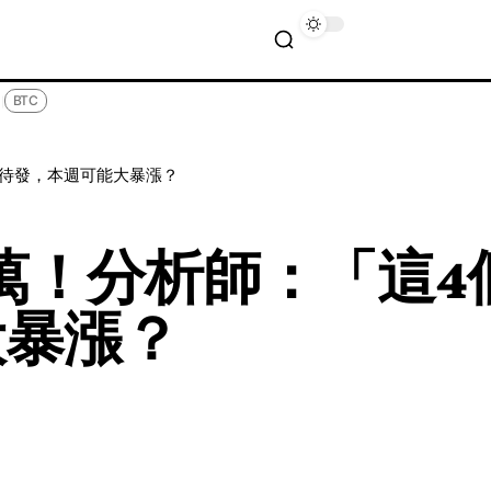
BTC
勢待發，本週可能大暴漲？
9萬！分析師：「這
大暴漲？