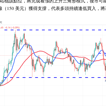
能站穩該點位，將完成看漲的上升三角形模式，後市可能上看
 日均線（150 美元）獲得支撐，代表多頭持續逢低買入，