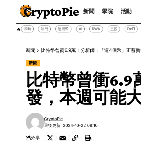
CryptoPie
新聞
學院
活動
🔥
即時
熱門
迷因幣
AI
RWA
空投
DeFi
新聞
>
比特幣曾衝6.9萬！分析師：「這4個幣」正蓄
新聞
比特幣曾衝6.
發，本週可能
CryptoPie
最後更新: 2024-10-22 08:10
分享