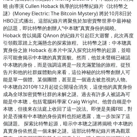
曉 由導演 Cullen Hoback 執導的比特幣紀錄片《比特幣之
謎》(Money Electric: The Bitcoin Mystery) 將於10月8日於
HBO正式播出。這部紀錄片將聚焦於加密貨幣世界中最神秘
的話題，即比特幣的創辦人“中本聰”真實身份的揭曉。
Hoback 曾以揭露 QAnon 的紀錄片引起巨大迴響，此次再度
引領觀眾踏上充滿懸念的探索旅程。 比特幣之謎：中本聰真
實身份之旅 Hoback 在本片中深入探究比特幣的起源，並暗
示可能會揭示中本聰的真實面貌。然而，他並未聲稱已確認
中本聰的身份，而是強調這將是一段充滿驚險的旅程。從預
告片和他的社群媒體動向來看，這位神秘的比特幣創辦人可
能是單一個體、某個團體，甚至是一個過去被忽視的人物。
中本聰自2010年12月起從公開場合消失，這使他的真實身份
成為全球加密貨幣社群的未解之謎。過去有許多人被認為可
能是中本聰，包括電腦科學家 Craig Wright。他曾自稱是中
本聰，但後來在法庭上收回了這一說法。即便是美國FBI，對
於是否擁有中本聰的身份資料也拒絕透露，進一步加深了這
個謎題。 探索比特幣起源，暗示中本聰之謎將揭曉 中本聰的
真實身份依然是一個未解之謎。這部比特幣紀錄片將為觀眾