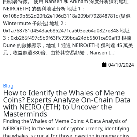
的顯著特徵。 使用 Nansen 和 Arkham 深度分析獲利地址
NEIRO(ETH) 的獲利地址分析 地址 1：
0x108d9b652d20fb2e196d3118a209bf792848781c (疑似
Wintermute 子錢包) 地址 2：
0x1a768781d4543ae6862471ca603ee64d0827e848 地址
3：0xb265f497c5b9f63ffc739bca24db5601ce90aff3 根據
Dune 的數據顯示，地址 1 通過 NEIRO(ETH) 獲利達 45 萬美
元，收益超過880倍。由於其交易頻繁，Nansen […]
04/10/2024
Blog
How to Identify the Whales of Meme
Coins? Experts Analyze On-Chain Data
with NEIRO (ETH) to Uncover the
Masterminds
Finding the Whales of Meme Coins: A Data Analysis of
NEIRO(ETH) In the world of cryptocurrency, identifying
the whales is crucial for those investing in meme coins.