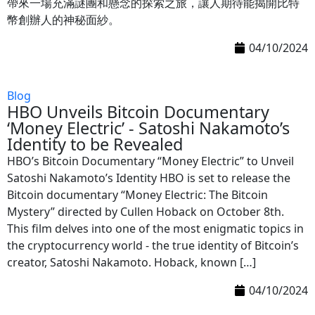
帶來一場充滿謎團和懸念的探索之旅，讓人期待能揭開比特
幣創辦人的神秘面紗。
04/10/2024
Blog
HBO Unveils Bitcoin Documentary
‘Money Electric’ - Satoshi Nakamoto’s
Identity to be Revealed
HBO’s Bitcoin Documentary “Money Electric” to Unveil
Satoshi Nakamoto’s Identity HBO is set to release the
Bitcoin documentary “Money Electric: The Bitcoin
Mystery” directed by Cullen Hoback on October 8th.
This film delves into one of the most enigmatic topics in
the cryptocurrency world - the true identity of Bitcoin’s
creator, Satoshi Nakamoto. Hoback, known […]
04/10/2024