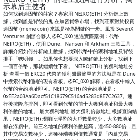
示幕后主使者
如何找到迷因幣的莊家？專家用 NEIRO(ETH) 分析鏈上數
據，找到誰是背後的鬼 在加密貨幣市場，找到莊家對於投資
迷因幣 (meme coin) 來說是極為關鍵的一步。風投 SevenX
Ventures 創辦合夥人 @FC_0X0 透過實際案例：代幣
NEIRO(ETH)，使用 Dune、Nansen 和 Arkham 三款工具，
詳細介紹如何分析鏈上數據，找到代幣中的獲利地址及背後
推手「聰明錢」。如果你也想要深入瞭解鏈上分析，找到下
一個百倍幣，那就繼續往下看。 NEIRO(ETH) 的獲利地址分
析 查看一個 ERC20 代幣的獲利盤最簡單的方法就是在 Dune
中搜索代幣相關的現有看板。@FC_0X0 解釋，在看板中輸入
代幣的合約地址即可。NEIRO(ETH) 的合約地址是：
0xEE2a03Aa6Dacf51C18679C516ad5283d8E7C2637。運
行後按降序排列，即可看到代幣的前十大獲利地址和最大獲
利倍數的地址。 最大獲利地址 最大獲利倍數地址 根據查詢結
果，NEIRO(ETH) 現階段浮盈的大戶數量較少，大多數地址
都在浮虧中。前三名地址的獲利倍數超高，達450-880倍，且
其中交易次數極少，這種極端獲利倍數通常是「內幕交易」