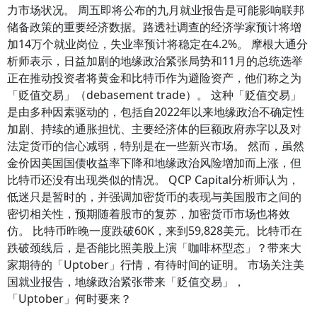
力市场状况。 周五即将公布的九月就业报告是可能影响联邦
储备政策的重要经济数据。路透社调查的经济学家预计将增
加14万个就业岗位，失业率预计将稳定在4.2%。 摩根大通分
析师表示，日益加剧的地缘政治紧张局势和11月的总统选举
正在推动投资者将黄金和比特币作为避险资产，他们称之为
「贬值交易」（debasement trade）。 这种「贬值交易」
是由多种因素驱动的，包括自2022年以来地缘政治不确定性
加剧、持续的通胀担忧、主要经济体的巨额政府赤字以及对
法定货币的信心减弱，特别是在一些新兴市场。 然而，虽然
金价因美国国债收益率下降和地缘政治风险增加而上涨，但
比特币还没有出现类似的情况。 QCP Capital分析师认为，
低迷只是暂时的，并强调加密货币的表现与美国股市之间的
密切相关性，预期随着股市的复苏，加密货币市场也将效
仿。 比特币昨晚一度跌破60K，来到59,828美元。比特币在
跌破颈线后，是否能比照美股上演「咖啡杯型态」？带来大
家期待的「Uptober」行情，有待时间的证明。 市场关注美
国就业报告，地缘政治紧张带来「贬值交易」，
「Uptober」何时要来？