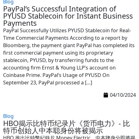
Blog
PayPal’s Successful Integration of
PYUSD Stablecoin for Instant Business
Payments
PayPal Successfully Utilizes PYUSD Stablecoin for Real-
Time Commercial Payments According to a report by
Bloomberg, the payment giant PayPal has completed its
first commercial payment using its proprietary
stablecoin, PYUSD, by transferring funds to the
accounting firm Ernst & Young LLP’s account on
Coinbase Prime. PayPal’s Usage of PYUSD On
September 23, PayPal processed a […]
04/10/2024
Blog
HBO揭示比特币纪录片《货币电力》- 比
特币创始人中本聪身份将被揭示
HBO 推出比特幣紀錄片 Money Electric，中本聰身分即將揭