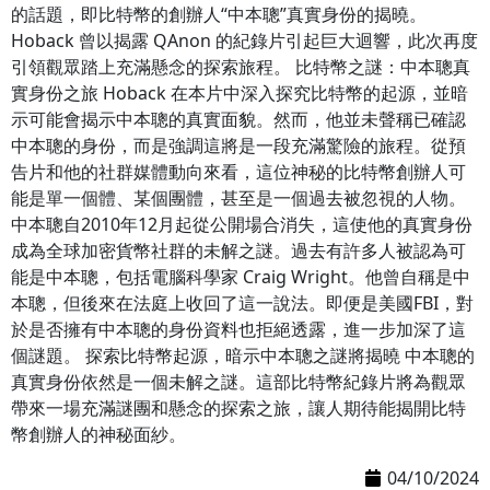
的話題，即比特幣的創辦人“中本聰”真實身份的揭曉。
Hoback 曾以揭露 QAnon 的紀錄片引起巨大迴響，此次再度
引領觀眾踏上充滿懸念的探索旅程。 比特幣之謎：中本聰真
實身份之旅 Hoback 在本片中深入探究比特幣的起源，並暗
示可能會揭示中本聰的真實面貌。然而，他並未聲稱已確認
中本聰的身份，而是強調這將是一段充滿驚險的旅程。從預
告片和他的社群媒體動向來看，這位神秘的比特幣創辦人可
能是單一個體、某個團體，甚至是一個過去被忽視的人物。
中本聰自2010年12月起從公開場合消失，這使他的真實身份
成為全球加密貨幣社群的未解之謎。過去有許多人被認為可
能是中本聰，包括電腦科學家 Craig Wright。他曾自稱是中
本聰，但後來在法庭上收回了這一說法。即便是美國FBI，對
於是否擁有中本聰的身份資料也拒絕透露，進一步加深了這
個謎題。 探索比特幣起源，暗示中本聰之謎將揭曉 中本聰的
真實身份依然是一個未解之謎。這部比特幣紀錄片將為觀眾
帶來一場充滿謎團和懸念的探索之旅，讓人期待能揭開比特
幣創辦人的神秘面紗。
04/10/2024