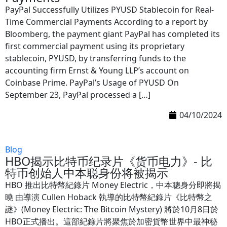
PayPal Successfully Utilizes PYUSD Stablecoin for Real-
Time Commercial Payments According to a report by
Bloomberg, the payment giant PayPal has completed its
first commercial payment using its proprietary
stablecoin, PYUSD, by transferring funds to the
accounting firm Ernst & Young LLP’s account on
Coinbase Prime. PayPal’s Usage of PYUSD On
September 23, PayPal processed a […]
04/10/2024
Blog
HBO揭示比特币纪录片《货币电力》- 比
特币创始人中本聪身份将被揭示
HBO 推出比特幣紀錄片 Money Electric，中本聰身分即將揭
曉 由導演 Cullen Hoback 執導的比特幣紀錄片《比特幣之
謎》(Money Electric: The Bitcoin Mystery) 將於10月8日於
HBO正式播出。這部紀錄片將聚焦於加密貨幣世界中最神秘