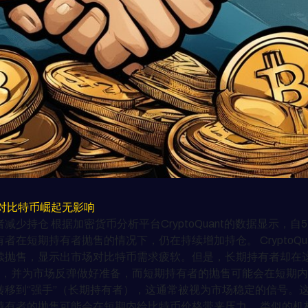
对比特币崛起无影响
少持仓 根据加密货币分析平台CryptoQuant的数据显示，
持有者抛售的情况下，仍在持续增加持仓。 CryptoQuant的研究负
续抛售，显示出市场对比特币需求疲软。但是，长期持有者却在这
并为市场反弹做好准备，而短期持有者的抛售可能会在短期内给比特币
者）转移到“强手”（长期持有者），这通常被视为市场稳定的信号
持有者的抛售可能会在短期内给比特币价格带来压力。 类似的机