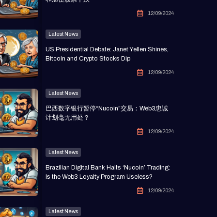
12/09/2024
Latest News
US Presidential Debate: Janet Yellen Shines,
Bitcoin and Crypto Stocks Dip
12/09/2024
Latest News
巴西数字银行暂停“Nucoin”交易：Web3忠诚
计划毫无用处？
12/09/2024
Latest News
Brazilian Digital Bank Halts ‘Nucoin’ Trading:
Is the Web3 Loyalty Program Useless?
12/09/2024
Latest News