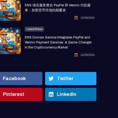
ENS 域名服务整合 PayPal 和 Venmo 付款服
务：加密货币市场的颠覆者
12/09/2024
Latest News
ENS Domain Service Integrates PayPal and
Venmo Payment Services: A Game-Changer
in the Cryptocurrency Market
12/09/2024
Facebook
Twitter
Pinterest
LinkedIn