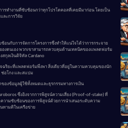
การทำงานที่ซับซ้อนกว่าทุกโปรโตคอลที่เคยมีมาก่อน โดยเป็น
​และการวิจัย
บซ้อนกับการจัดการโครงการซึ่งทำให้แน่ใจได้ว่าการกระจาย
อระบบของตนเอง พวกเขาสามารถควบคุมด้านเทคนิคของแพลตฟอร์ม
สกุลเงินดิจิทัล Cardano
ฉริยะที่แพลตฟอร์มพึ่งพา สิ่งเดียวที่อยู่ในความควบคุมของนัก
มาย ช่อโกง และสแปม
ของข้อมูลผู้ใช้ทั้งหมดและธุรกรรมทางการเงิน
boros ซึ่งอิงจากการพิสูจน์ความเสี่ยง (Proof-of-stake) ที่
ยลดความซับซ้อนของการพิสูจน์ด้วยการนำเสนอระดับความ
นทามติในเครือข่าย