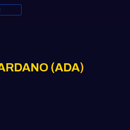
t
ัล CARDANO (ADA)